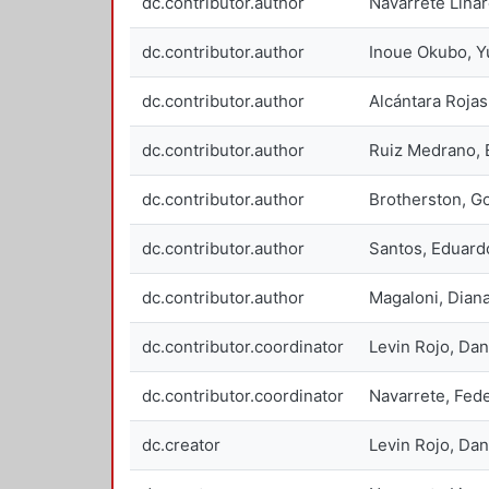
dc.contributor.author
Navarrete Linar
dc.contributor.author
Inoue Okubo, Y
dc.contributor.author
Alcántara Rojas
dc.contributor.author
Ruiz Medrano, 
dc.contributor.author
Brotherston, G
dc.contributor.author
Santos, Eduard
dc.contributor.author
Magaloni, Dian
dc.contributor.coordinator
Levin Rojo, Da
dc.contributor.coordinator
Navarrete, Fed
dc.creator
Levin Rojo, D