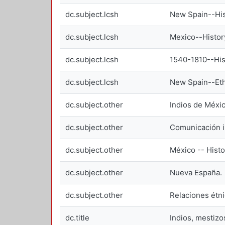
dc.subject.lcsh
New Spain--His
dc.subject.lcsh
Mexico--Histor
dc.subject.lcsh
1540-1810--His
dc.subject.lcsh
New Spain--Ethn
dc.subject.other
Indios de Méxic
dc.subject.other
Comunicación in
dc.subject.other
México -- Histo
dc.subject.other
Nueva España.
dc.subject.other
Relaciones étni
dc.title
Indios, mestizo