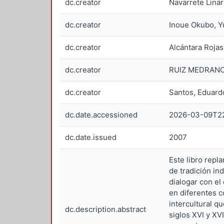
dc.creator
Navarrete Lina
dc.creator
Inoue Okubo, 
dc.creator
Alcántara Roja
dc.creator
RUIZ MEDRANO
dc.creator
Santos, Eduar
dc.date.accessioned
2026-03-09T2
dc.date.issued
2007
Este libro repl
de tradición in
dialogar con el
en diferentes c
intercultural q
dc.description.abstract
siglos XVI y XV