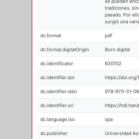
se pueden encon
tradiciones, si
pasado. Por ell
surgió una vari
dc.format
pdf
dc.format.digitalOrigin
Born digital
dc.identificator
630102
dc.identifier.doi
https://doi.or
dc.identifier.isbn
978-970-31-0
dc.identifier.uri
https://hdl.han
dc.language.iso
spa
dc.publisher
Universidad Au