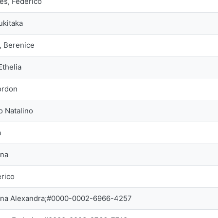
es, Federico
ukitaka
, Berenice
Ethelia
ordon
o Natalino
a
nna
erico
anna Alexandra;#0000-0002-6966-4257