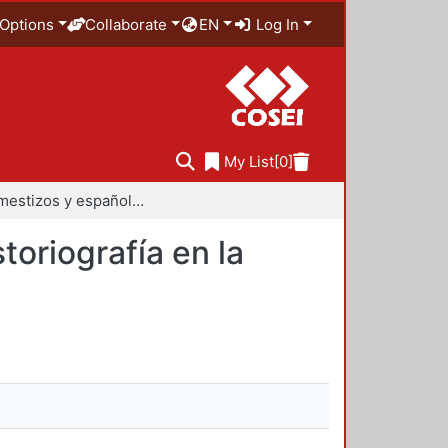
Options
Collaborate
EN
Log In
My List
[0]
Indios, mestizos y españoles. Interculturalidad e historiografía en la Nueva España
toriografía en la