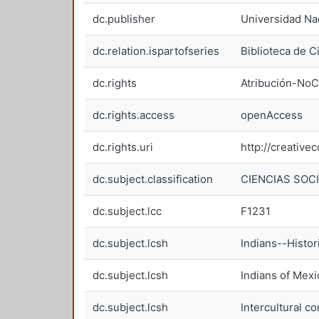
dc.publisher
Universidad Nac
dc.relation.ispartofseries
Biblioteca de 
dc.rights
Atribución-NoC
dc.rights.access
openAccess
dc.rights.uri
http://creativ
dc.subject.classification
CIENCIAS SOC
dc.subject.lcc
F1231
dc.subject.lcsh
Indians--Histor
dc.subject.lcsh
Indians of Mexi
dc.subject.lcsh
Intercultural 