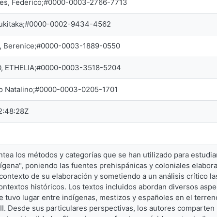
res, Federico;#0000-0003-2766-7713
Yukitaka;#0000-0002-9434-4562
s, Berenice;#0000-0003-1889-0550
, ETHELIA;#0000-0003-3518-5204
do Natalino;#0000-0003-0205-1701
2:48:28Z
antea los métodos y categorías que se han utilizado para estudia
dígena", poniendo las fuentes prehispánicas y coloniales elabor
 contexto de su elaboración y sometiendo a un análisis crítico la
ontextos históricos. Los textos incluidos abordan diversos asp
ue tuvo lugar entre indígenas, mestizos y españoles en el terreno 
III. Desde sus particulares perspectivas, los autores comparten