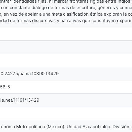
trar identidades fijas, ni marcar fronteras rígidas entre indios
no un constante diálogo de formas de escritura, géneros y conce
o, en vez de apelar a una meta clasificación étnica exploran la 
edad de formas discursivas y narrativas que constituyen experi
g/10.24275/uama.10390.13429
856-5
dle.net/11191/13429
tónoma Metropolitana (México). Unidad Azcapotzalco. División 