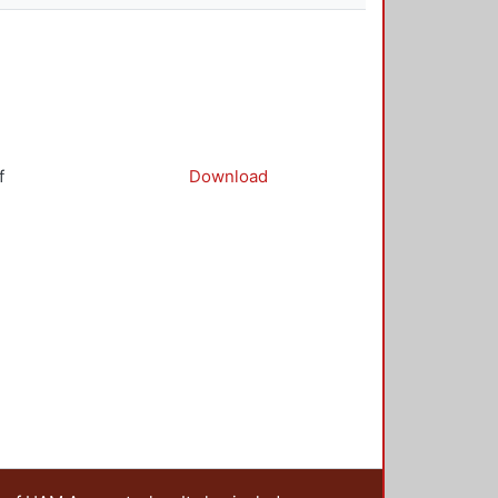
f
Download