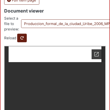
Full item page
Document viewer
Select a
file to
Produccion_formal_de_la_ciudad_Uribe_2006_M
preview:
Reload