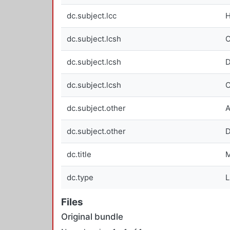
dc.subject.lcc
dc.subject.lcsh
C
dc.subject.lcsh
D
dc.subject.lcsh
C
dc.subject.other
A
dc.subject.other
D
dc.title
M
dc.type
L
Files
Original bundle