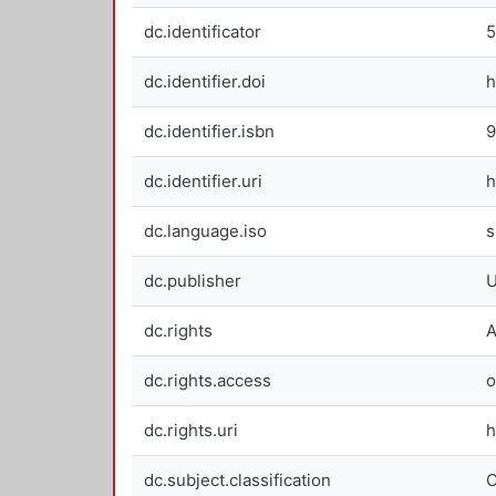
dc.identificator
dc.identifier.doi
h
dc.identifier.isbn
9
dc.identifier.uri
h
dc.language.iso
s
dc.publisher
U
dc.rights
A
dc.rights.access
o
dc.rights.uri
h
dc.subject.classification
C