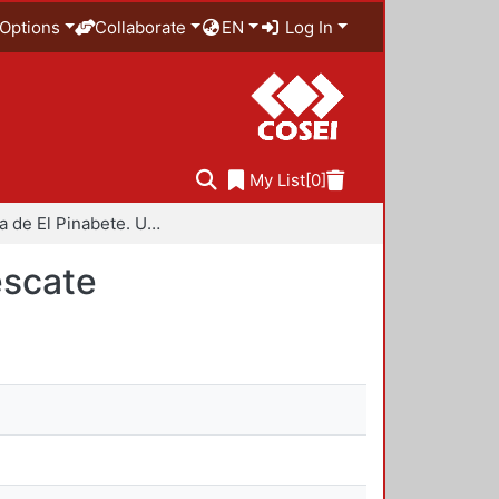
Options
Collaborate
EN
Log In
My List
[0]
Memoria de El Pinabete. Una historia de unidad y rescate
escate