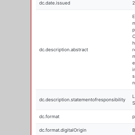
dc.date.issued
E
m
p
C
h
dc.description.abstract
r
m
e
i
s
n
L
dc.description.statementofresponsibility
S
dc.format
p
dc.format.digitalOrigin
B