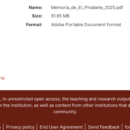
Name:
Memoria_de_El_Pinabete_2025.pdf
Size:
61.65 MB
Format:
Adobe Portable Document Format
ria
 in unrestricted open access, the teaching and research outpu
he institution, as well as content from other institutions that 
community.
s
Privacy policy
End User Agreement
Send Feedback
fo