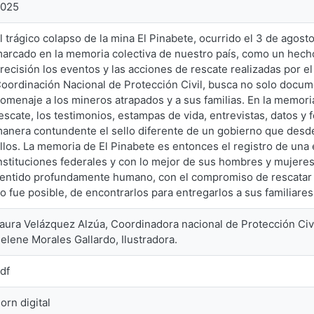
2025
l trágico colapso de la mina El Pinabete, ocurrido el 3 de agos
arcado en la memoria colectiva de nuestro país, como un hecho
recisión los eventos y las acciones de rescate realizadas por e
oordinación Nacional de Protección Civil, busca no solo docum
omenaje a los mineros atrapados y a sus familias. En la memoria
escate, los testimonios, estampas de vida, entrevistas, datos 
anera contundente el sello diferente de un gobierno que desde e
llos. La memoria de El Pinabete es entonces el registro de una 
nstituciones federales y con lo mejor de sus hombres y mujer
entido profundamente humano, con el compromiso de rescatar c
o fue posible, de encontrarlos para entregarlos a sus familiares
aura Velázquez Alzúa, Coordinadora nacional de Protección Civil
elene Morales Gallardo, Ilustradora.
df
orn digital