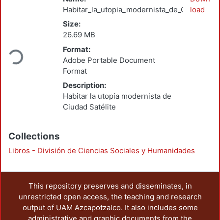
Habitar_la_utopia_modernista_de_Ciudad_Sat
load
Size:
26.69 MB
oading...
Format:
Adobe Portable Document
Format
Description:
Habitar la utopía modernista de
Ciudad Satélite
Collections
Libros - División de Ciencias Sociales y Humanidades
This repository preserves and disseminates, in
unrestricted open access, the teaching and research
output of UAM Azcapotzalco. It also includes some
administrative and graphic documents from the