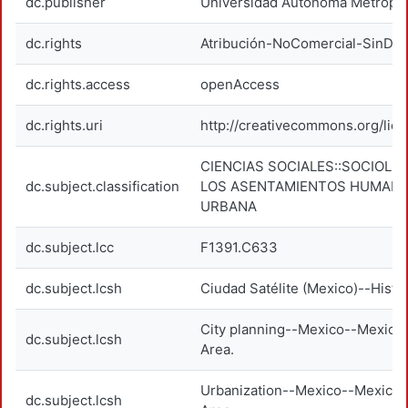
dc.publisher
Universidad Autónoma Metropoli
dc.rights
Atribución-NoComercial-SinDer
dc.rights.access
openAccess
dc.rights.uri
http://creativecommons.org/lic
CIENCIAS SOCIALES::SOCIOLOG
dc.subject.classification
LOS ASENTAMIENTOS HUMANO
URBANA
dc.subject.lcc
F1391.C633
dc.subject.lcsh
Ciudad Satélite (Mexico)--Histor
City planning--Mexico--Mexico 
dc.subject.lcsh
Area.
Urbanization--Mexico--Mexico C
dc.subject.lcsh