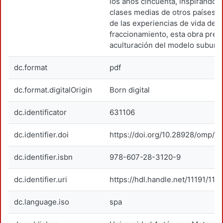
los años cincuenta, inspirándos
clases medias de otros países. A
de las experiencias de vida de l
fraccionamiento, esta obra pres
aculturación del modelo suburb
dc.format
pdf
dc.format.digitalOrigin
Born digital
dc.identificator
631106
dc.identifier.doi
https://doi.org/10.28928/omp/e
dc.identifier.isbn
978-607-28-3120-9
dc.identifier.uri
https://hdl.handle.net/11191/118
dc.language.iso
spa