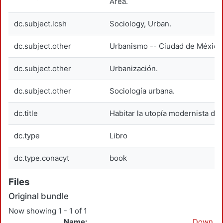
Area.
dc.subject.lcsh
Sociology, Urban.
dc.subject.other
Urbanismo -- Ciudad de México
dc.subject.other
Urbanización.
dc.subject.other
Sociología urbana.
dc.title
Habitar la utopía modernista de 
dc.type
Libro
dc.type.conacyt
book
Files
Original bundle
Now showing
1 - 1 of 1
Name:
Down