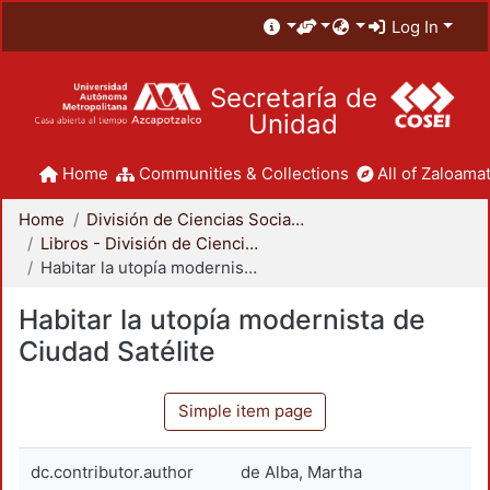
Log In
Secretaría de
Unidad
Home
Communities & Collections
All of Zaloamat
Home
División de Ciencias Sociales y Humanidades
Libros - División de Ciencias Sociales y Humanidades
Habitar la utopía modernista de Ciudad Satélite
Habitar la utopía modernista de
Ciudad Satélite
Simple item page
dc.contributor.author
de Alba, Martha