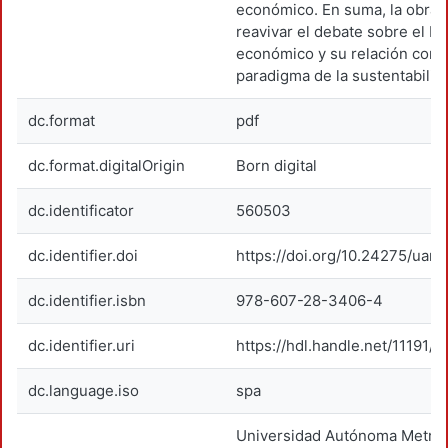
económico. En suma, la obra 
reavivar el debate sobre el D
económico y su relación con e
paradigma de la sustentabilid
dc.format
pdf
dc.format.digitalOrigin
Born digital
dc.identificator
560503
dc.identifier.doi
https://doi.org/10.24275/uam
dc.identifier.isbn
978-607-28-3406-4
dc.identifier.uri
https://hdl.handle.net/11191/1
dc.language.iso
spa
Universidad Autónoma Metrop