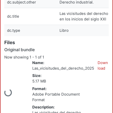
dc.subject.other
Derecho industrial.
Las vicisitudes del derecho 
dc.title
en los inicios del siglo XXI
dc.type
Libro
Files
Original bundle
Now showing
1 - 1 of 1
Name:
Down
Las_vicisitudes_del_derecho_2025.pdf
load
Size:
5.17 MB
Format:
Loading...
Adobe Portable Document
Format
Description:
Las vicisitudes del derecho