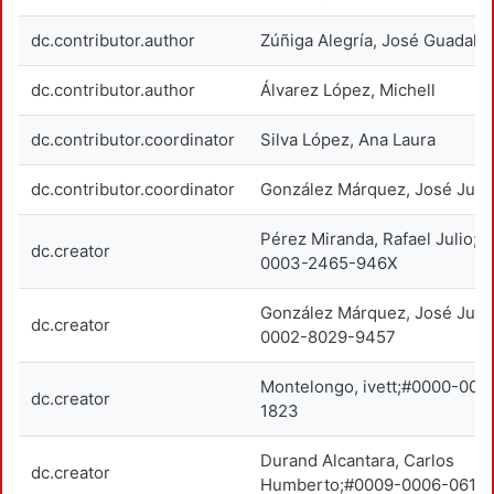
dc.contributor.author
Zúñiga Alegría, José Guadalu
dc.contributor.author
Álvarez López, Michell
dc.contributor.coordinator
Silva López, Ana Laura
dc.contributor.coordinator
González Márquez, José Jua
Pérez Miranda, Rafael Julio;
dc.creator
0003-2465-946X
González Márquez, José Jua
dc.creator
0002-8029-9457
Montelongo, ivett;#0000-000
dc.creator
1823
Durand Alcantara, Carlos
dc.creator
Humberto;#0009-0006-0616