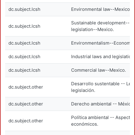
dc.subject.lcsh
Environmental law--Mexico.
Sustainable development--L
dc.subject.lcsh
legislation--Mexico.
dc.subject.lcsh
Environmentalism--Economic 
dc.subject.lcsh
Industrial laws and legislatio
dc.subject.lcsh
Commercial law--Mexico.
Desarrollo sustentable -- Ley
dc.subject.other
legislación.
dc.subject.other
Derecho ambiental -- México.
Política ambiental -- Aspecto
dc.subject.other
económicos.