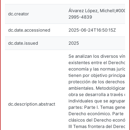
Álvarez López, Michell;#000
dc.creator
2995-4839
dc.date.accessioned
2025-06-24T16:50:15Z
dc.date.issued
2025
Se analizan los diversos vínc
existentes entre el Derecho d
economía y las normas jurídi
tienen por objetivo principal l
protección de los derechos 
ambientales. Metodológicamen
obra se desarrolla a través de
individuales que se agrupan e
dc.description.abstract
partes: Parte I. Temas genera
Derecho económico. Parte II
clásicos del Derecho económi
III Temas frontera del Derech