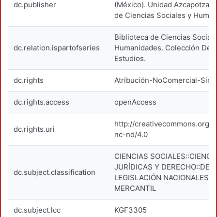
dc.publisher
(México). Unidad Azcapotzalco
de Ciencias Sociales y Human
Biblioteca de Ciencias Social
dc.relation.ispartofseries
Humanidades. Colección Dere
Estudios.
dc.rights
Atribución-NoComercial-SinD
dc.rights.access
openAccess
http://creativecommons.org/l
dc.rights.uri
nc-nd/4.0
CIENCIAS SOCIALES::CIENCI
JURÍDICAS Y DERECHO::DER
dc.subject.classification
LEGISLACIÓN NACIONALES:
MERCANTIL
dc.subject.lcc
KGF3305