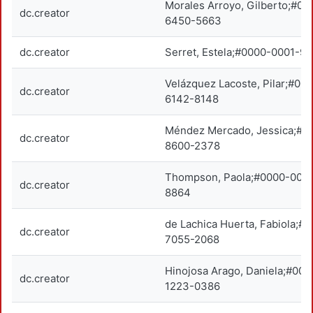
Morales Arroyo, Gilberto;#0
dc.creator
6450-5663
dc.creator
Serret, Estela;#0000-0001-9
Velázquez Lacoste, Pilar;#00
dc.creator
6142-8148
Méndez Mercado, Jessica;#0
dc.creator
8600-2378
Thompson, Paola;#0000-000
dc.creator
8864
de Lachica Huerta, Fabiola;#
dc.creator
7055-2068
Hinojosa Arago, Daniela;#00
dc.creator
1223-0386