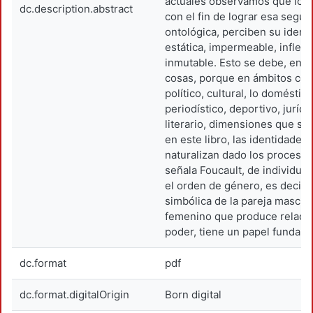
actuales observamos que los 
dc.description.abstract
con el fin de lograr esa segur
ontológica, perciben su iden
estática, impermeable, inflexi
inmutable. Esto se debe, entr
cosas, porque en ámbitos com
político, cultural, lo doméstico
periodístico, deportivo, jurídi
literario, dimensiones que se
en este libro, las identidades 
naturalizan dado los proceso
señala Foucault, de individua
el orden de género, es decir, 
simbólica de la pareja mascul
femenino que produce relaci
poder, tiene un papel fundame
dc.format
pdf
dc.format.digitalOrigin
Born digital