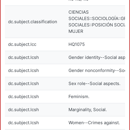
CIENCIAS
SOCIALES::SOCIOLOGÍA::GR
dc.subject.classification
SOCIALES::POSICIÓN SOCIAL
MUJER
dc.subject.lcc
HQ1075
dc.subject.lcsh
Gender identity--Social aspec
dc.subject.lcsh
Gender nonconformity--Socia
dc.subject.lcsh
Sex role--Social aspects.
dc.subject.lcsh
Feminism.
dc.subject.lcsh
Marginality, Social.
dc.subject.lcsh
Women--Crimes against.