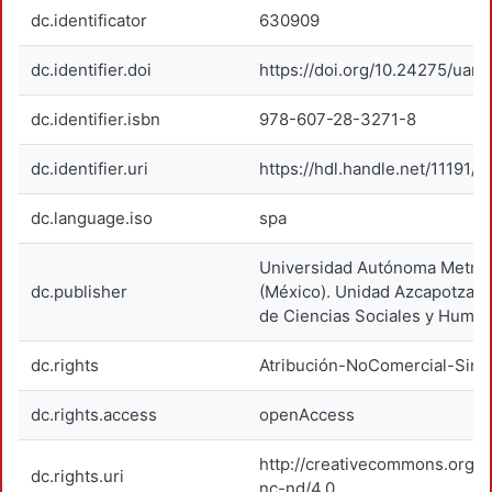
dc.identificator
630909
dc.identifier.doi
https://doi.org/10.24275/uam
dc.identifier.isbn
978-607-28-3271-8
dc.identifier.uri
https://hdl.handle.net/11191/1
dc.language.iso
spa
Universidad Autónoma Metrop
dc.publisher
(México). Unidad Azcapotzalco
de Ciencias Sociales y Human
dc.rights
Atribución-NoComercial-SinD
dc.rights.access
openAccess
http://creativecommons.org/l
dc.rights.uri
nc-nd/4.0