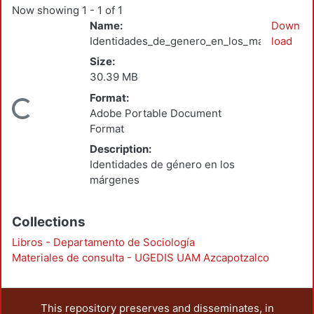
Now showing
1 - 1 of 1
Name:
Down
Identidades_de_genero_en_los_margenes_20
load
Size:
30.39 MB
Format:
ading...
Adobe Portable Document
Format
Description:
Identidades de género en los
márgenes
Collections
Libros - Departamento de Sociología
Materiales de consulta - UGEDIS UAM Azcapotzalco
This repository preserves and disseminates, in