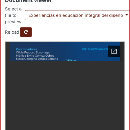
Document viewer
Select a
file to
Experiencias en educación integral del diseño
preview:
Reload