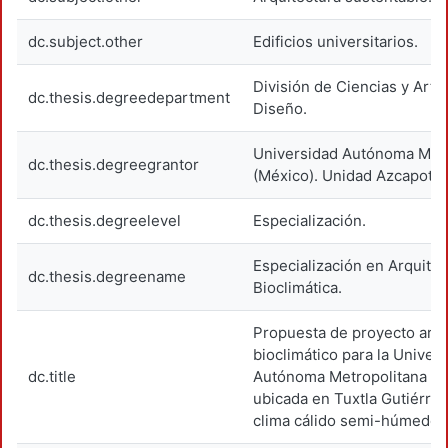
dc.subject.other
Edificios universitarios.
División de Ciencias y Arte
dc.thesis.degreedepartment
Diseño.
Universidad Autónoma Metr
dc.thesis.degreegrantor
(México). Unidad Azcapotza
dc.thesis.degreelevel
Especialización.
Especialización en Arquitec
dc.thesis.degreename
Bioclimática.
Propuesta de proyecto arqu
bioclimático para la Univer
dc.title
Autónoma Metropolitana 5a
ubicada en Tuxtla Gutiérrez
clima cálido semi-húmedo