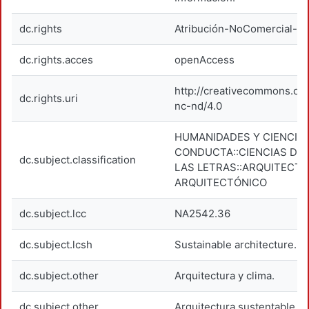
dc.rights
Atribución-NoComercial-Si
dc.rights.acces
openAccess
http://creativecommons.org
dc.rights.uri
nc-nd/4.0
HUMANIDADES Y CIENCIAS
CONDUCTA::CIENCIAS DE 
dc.subject.classification
LAS LETRAS::ARQUITECTU
ARQUITECTÓNICO
dc.subject.lcc
NA2542.36
dc.subject.lcsh
Sustainable architecture.
dc.subject.other
Arquitectura y clima.
dc.subject.other
Arquitectura sustentable.