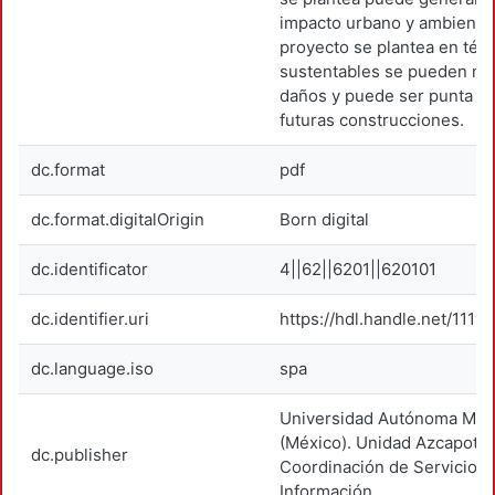
impacto urbano y ambiental.
proyecto se plantea en tér
sustentables se pueden mit
daños y puede ser punta de
futuras construcciones.
dc.format
pdf
dc.format.digitalOrigin
Born digital
dc.identificator
4||62||6201||620101
dc.identifier.uri
https://hdl.handle.net/1119
dc.language.iso
spa
Universidad Autónoma Metr
(México). Unidad Azcapotza
dc.publisher
Coordinación de Servicios 
Información.