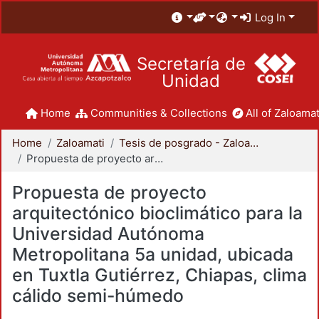
Log In
Secretaría de
Unidad
Home
Communities & Collections
All of Zaloamat
Home
Zaloamati
Tesis de posgrado - Zaloamati
Propuesta de proyecto arquitectónico bioclimático para la Universidad Autónoma Metropolitana 5a unidad, ubicada en Tuxtla Gutiérrez, Chiapas, clima cálido semi-húmedo
Propuesta de proyecto
arquitectónico bioclimático para la
Universidad Autónoma
Metropolitana 5a unidad, ubicada
en Tuxtla Gutiérrez, Chiapas, clima
cálido semi-húmedo