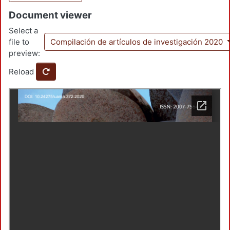
Document viewer
Select a
file to
Compilación de artículos de investigación 2020
preview:
Reload