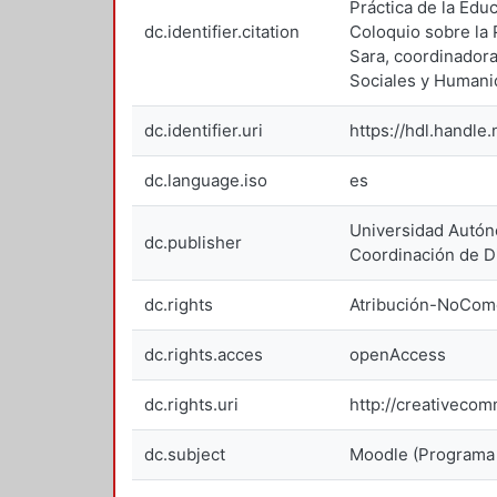
Práctica de la Edu
dc.identifier.citation
Coloquio sobre la 
Sara, coordinadora
Sociales y Humani
dc.identifier.uri
https://hdl.handle
dc.language.iso
es
Universidad Autón
dc.publisher
Coordinación de Di
dc.rights
Atribución-NoCome
dc.rights.acces
openAccess
dc.rights.uri
http://creativeco
dc.subject
Moodle (Programa