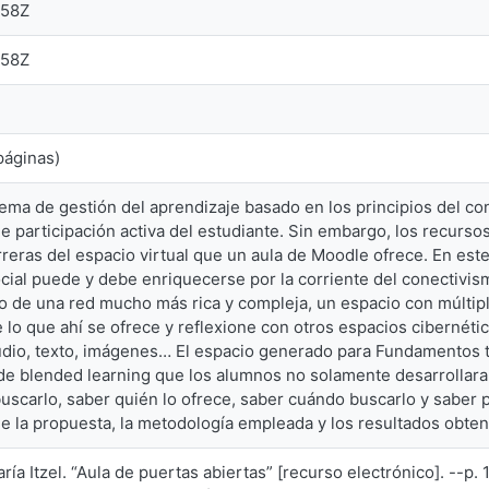
:58Z
:58Z
páginas)
ema de gestión del aprendizaje basado en los principios del cons
e participación activa del estudiante. Sin embargo, los recursos
rreras del espacio virtual que un aula de Moodle ofrece. En est
cial puede y debe enriquecerse por la corriente del conectivismo
o de una red mucho más rica y compleja, un espacio con múltipl
 lo que ahí se ofrece y reflexione con otros espacios cibernét
udio, texto, imágenes… El espacio generado para Fundamentos t
e blended learning que los alumnos no solamente desarrollara
uscarlo, saber quién lo ofrece, saber cuándo buscarlo y saber p
de la propuesta, la metodología empleada y los resultados obten
ía Itzel. “Aula de puertas abiertas” [recurso electrónico]. --p.