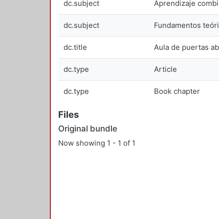
dc.subject
Aprendizaje comb
dc.subject
Fundamentos teóric
dc.title
Aula de puertas ab
dc.type
Article
dc.type
Book chapter
Files
Original bundle
Now showing
1 - 1 of 1