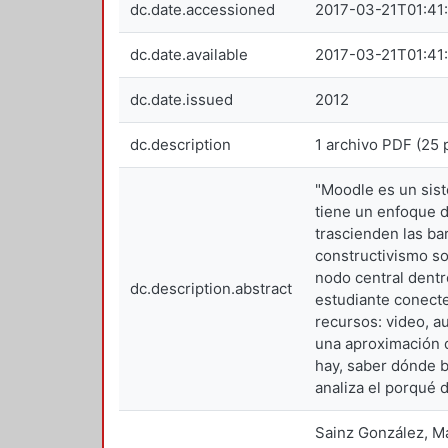
dc.date.accessioned
2017-03-21T01:41
dc.date.available
2017-03-21T01:41
dc.date.issued
2012
dc.description
1 archivo PDF (25 
"Moodle es un sist
tiene un enfoque d
trascienden las ba
constructivismo so
nodo central dentr
dc.description.abstract
estudiante conecte
recursos: video, a
una aproximación d
hay, saber dónde b
analiza el porqué 
Sainz González, Mar