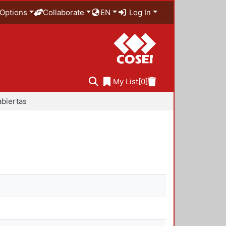
Options
Collaborate
EN
Log In
My List
[0]
abiertas