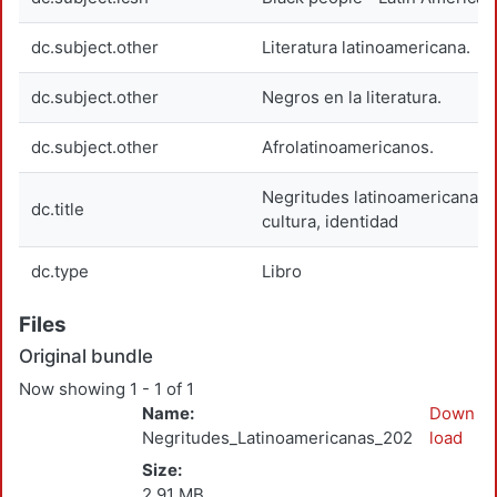
dc.subject.other
Literatura latinoamericana.
dc.subject.other
Negros en la literatura.
dc.subject.other
Afrolatinoamericanos.
Negritudes latinoamericanas.
dc.title
cultura, identidad
dc.type
Libro
Files
Original bundle
Now showing
1 - 1 of 1
Name:
Down
Negritudes_Latinoamericanas_2026.pdf
load
Size:
2.91 MB