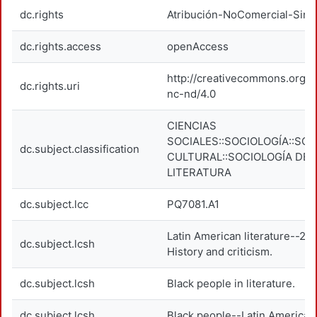
dc.rights
Atribución-NoComercial-SinD
dc.rights.access
openAccess
http://creativecommons.org/l
dc.rights.uri
nc-nd/4.0
CIENCIAS
SOCIALES::SOCIOLOGÍA::SOC
dc.subject.classification
CULTURAL::SOCIOLOGÍA DE 
LITERATURA
dc.subject.lcc
PQ7081.A1
Latin American literature--20
dc.subject.lcsh
History and criticism.
dc.subject.lcsh
Black people in literature.
dc.subject.lcsh
Black people--Latin America--