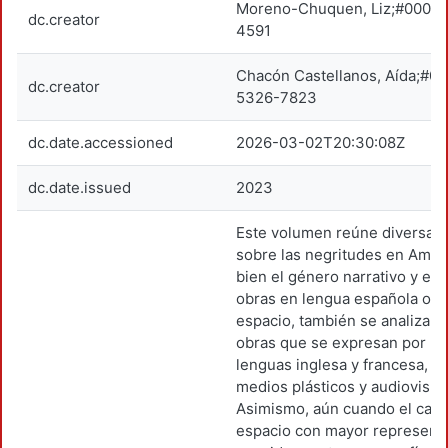
Moreno-Chuquen, Liz;#0000
dc.creator
4591
Chacón Castellanos, Aída;#0
dc.creator
5326-7823
dc.date.accessioned
2026-03-02T20:30:08Z
dc.date.issued
2023
Este volumen reúne diversas
sobre las negritudes en Améri
bien el género narrativo y el 
obras en lengua española oc
espacio, también se analizan
obras que se expresan por me
lenguas inglesa y francesa, a
medios plásticos y audiovisua
Asimismo, aún cuando el carib
espacio con mayor representa