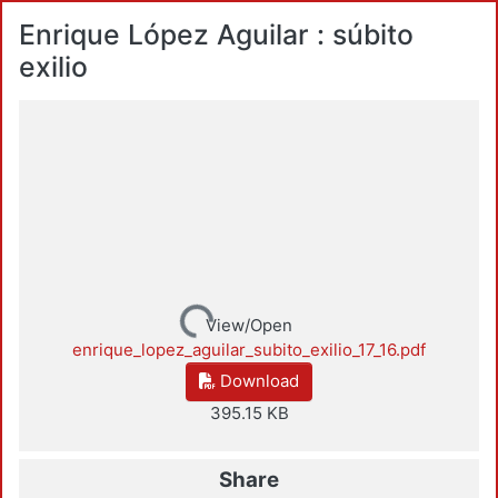
Enrique López Aguilar : súbito
exilio
Loading...
View/Open
enrique_lopez_aguilar_subito_exilio_17_16.pdf
Download
395.15 KB
Share