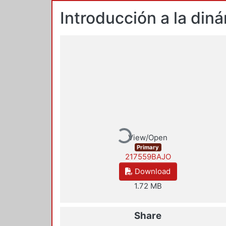
Introducción a la din
Loading...
View/Open
Primary
217559BAJO
Download
1.72 MB
Share