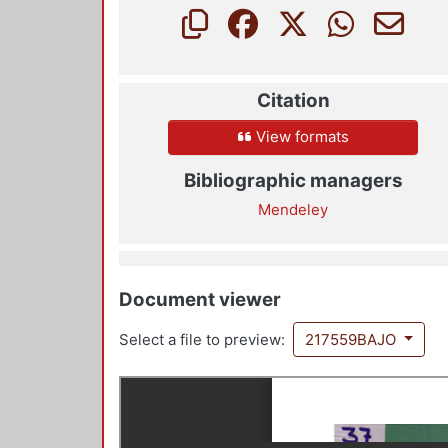
Citation
View formats
Bibliographic managers
Mendeley
Document viewer
Select a file to preview:
217559BAJO