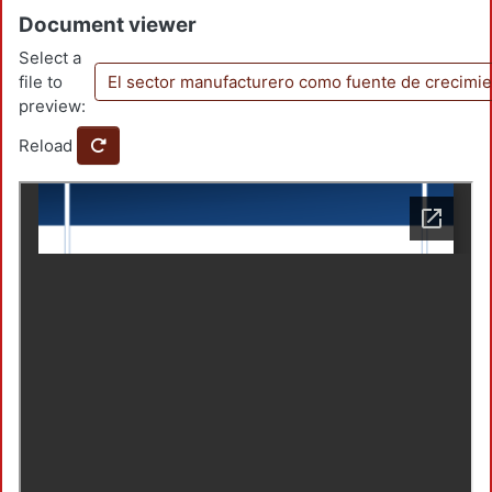
Document viewer
Select a
file to
El sector manufacturero como fuente de crecimi
preview:
Reload