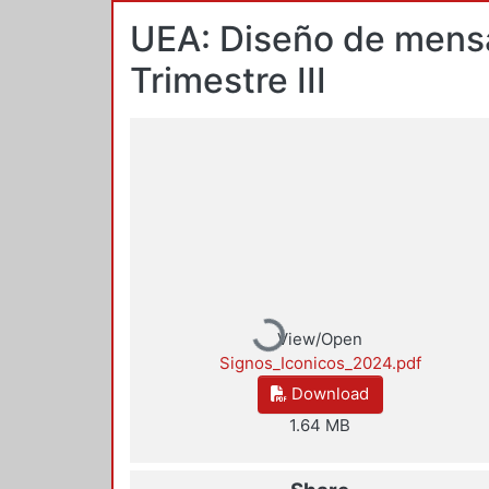
UEA: Diseño de mensaj
Trimestre III
Loading...
View/Open
Signos_Iconicos_2024.pdf
Download
1.64 MB