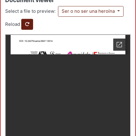
Document viewer
Select a file to preview:
Ser o no ser una heroína
Reload