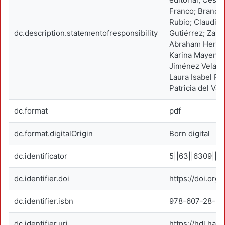
Franco; Brando
Rubio; Claudia
dc.description.statementofresponsibility
Gutiérrez; Zain
Abraham Hernán
Karina Mayen D
Jiménez Velasc
Laura Isabel Ro
Patricia del Val
dc.format
pdf
dc.format.digitalOrigin
Born digital
dc.identificator
5||63||6309||6
dc.identifier.doi
https://doi.or
dc.identifier.isbn
978-607-28-3
dc.identifier.uri
https://hdl.han