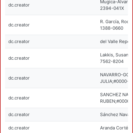
Mugica-Alvarez
dc.creator
2394-041X
R. García, Roc
dc.creator
1388-0660
dc.creator
del Valle Reposs
Lakkis, Susan 
dc.creator
7562-8204
NAVARRO-GOM
dc.creator
JULIA;#0000-0
SANCHEZ NAVA
dc.creator
RUBEN;#0000-
dc.creator
Sánchez Navarr
dc.creator
Aranda Cortés, 