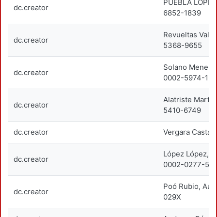
PUEBLA LOPEZ
dc.creator
6852-1839
Revueltas Valle
dc.creator
5368-9655
Solano Meneses
dc.creator
0002-5974-151
Alatriste Martí
dc.creator
5410-6749
dc.creator
Vergara Castañe
López López, M
dc.creator
0002-0277-54
Poó Rubio, Au
dc.creator
029X