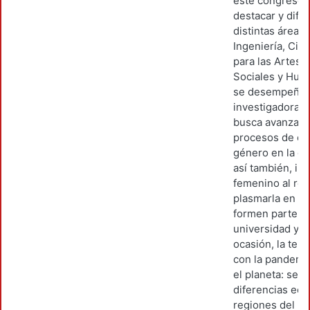
este congreso e
destacar y difun
distintas áreas
Ingeniería, Cie
para las Artes y
Sociales y Hum
se desempeñan
investigadoras
busca avanzar e
procesos de eq
género en la e
así también, int
femenino al rec
plasmarla en pu
formen parte de
universidad y d
ocasión, la tem
con la pandemi
el planeta: se 
diferencias eco
regiones del m