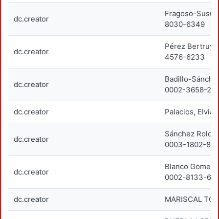
Fragoso-Susuna
dc.creator
8030-6349
Pérez Bertruy,
dc.creator
4576-6233
Badillo-Sánche
dc.creator
0002-3658-24
dc.creator
Palacios, Elvi
Sánchez Roldán
dc.creator
0003-1802-83
Blanco Gomez, 
dc.creator
0002-8133-67
dc.creator
MARISCAL TORR