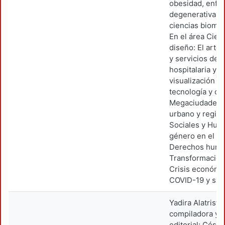
obesidad, enfe
degenerativas y
ciencias biomol
En el área Cienc
diseño: El arte
y servicios del
hospitalaria y v
visualización d
tecnología y c
Megaciudades y
urbano y region
Sociales y Hum
género en el c
Derechos human
Transformación 
Crisis económic
COVID-19 y sus
Yadira Alatriste
compiladora y d
editorial; Césa