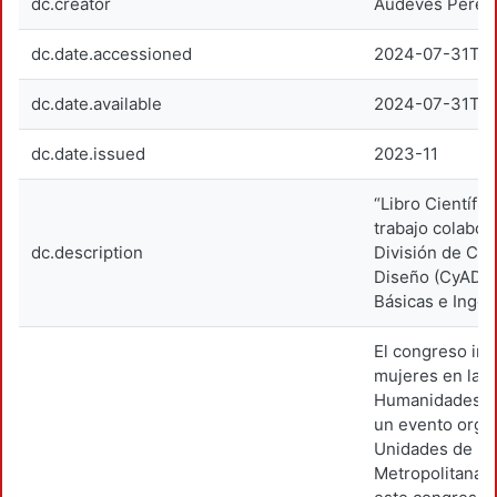
dc.creator
Audeves Pérez
dc.date.accessioned
2024-07-31T16
dc.date.available
2024-07-31T16
dc.date.issued
2023-11
“Libro Científic
trabajo colabor
dc.description
División de Cie
Diseño (CyAD) y
Básicas e Ingen
El congreso int
mujeres en las 
Humanidades y t
un evento organ
Unidades de la
Metropolitana. E