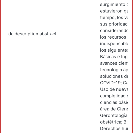
surgimiento de
estuvieron ges
tiempo, los vac
sus prioridades
considerando, 
dc.description.abstract
los recursos pa
indispensables.
los siguientes:
Básicas e Ingen
avances científ
tecnología apli
soluciones der
COVID-19; Cambi
Uso de nuevas t
complejidad de 
ciencias básicas
área de Ciencia
Gerontología, s
obstétrica; Bioé
Derechos human