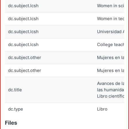
dc.subject.lcsh
Women in scie
dc.subject.lcsh
Women in tech
dc.subject.lcsh
Universidad Au
dc.subject.lcsh
College teachi
dc.subject.other
Mujeres en la c
dc.subject.other
Mujeres en la t
Avances de las 
dc.title
las humanidades
Libro científico
dc.type
Libro
Files