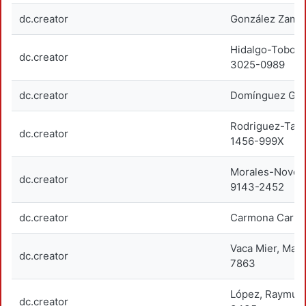
dc.creator
González Zamora
Hidalgo-Tobon,
dc.creator
3025-0989
dc.creator
Domínguez Gavi
Rodriguez-Tapi
dc.creator
1456-999X
Morales-Novelo
dc.creator
9143-2452
dc.creator
Carmona Carrer
Vaca Mier, Mab
dc.creator
7863
López, Raymun
dc.creator