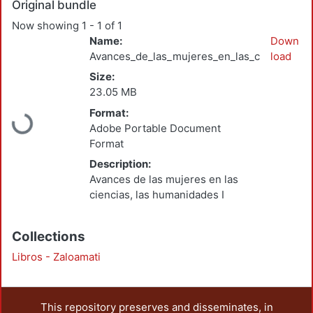
Original bundle
Now showing
1 - 1 of 1
Name:
Down
Avances_de_las_mujeres_en_las_ciencias_I_
load
Size:
23.05 MB
Format:
ding...
Adobe Portable Document
Format
Description:
Avances de las mujeres en las
ciencias, las humanidades I
Collections
Libros - Zaloamati
This repository preserves and disseminates, in