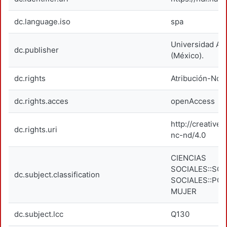
dc.language.iso
spa
Universidad Au
dc.publisher
(México).
dc.rights
Atribución-NoC
dc.rights.acces
openAccess
http://creativ
dc.rights.uri
nc-nd/4.0
CIENCIAS
SOCIALES::SO
dc.subject.classification
SOCIALES::POS
MUJER
dc.subject.lcc
Q130