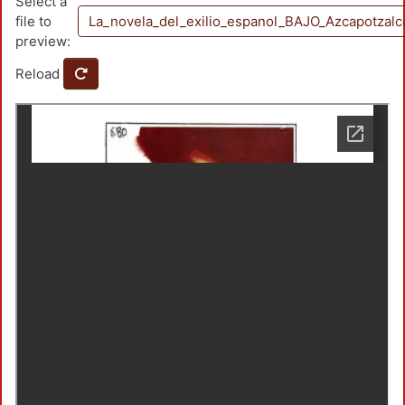
Select a
file to
La_novela_del_exilio_espanol_BAJO_Azcapotzalc
preview:
Reload