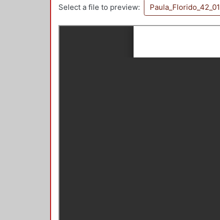
Select a file to preview:
Paula_Florido_42_01