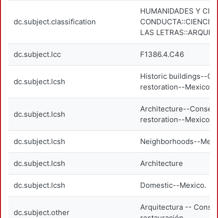
HUMANIDADES Y CIEN
dc.subject.classification
CONDUCTA::CIENCIAS
LAS LETRAS::ARQUI
dc.subject.lcc
F1386.4.C46
Historic buildings--C
dc.subject.lcsh
restoration--Mexico--
Architecture--Conserv
dc.subject.lcsh
restoration--Mexico--
dc.subject.lcsh
Neighborhoods--Mexic
dc.subject.lcsh
Architecture
dc.subject.lcsh
Domestic--Mexico.
Arquitectura -- Conse
dc.subject.other
restauración.