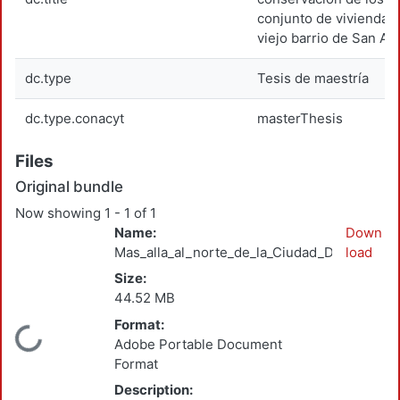
conjunto de vivienda 
viejo barrio de San An
dc.type
Tesis de maestría
dc.type.conacyt
masterThesis
Files
Original bundle
Now showing
1 - 1 of 1
Name:
Down
Mas_alla_al_norte_de_la_Ciudad_De_Pablo_V
load
Size:
44.52 MB
Format:
Loading...
Adobe Portable Document
Format
Description: