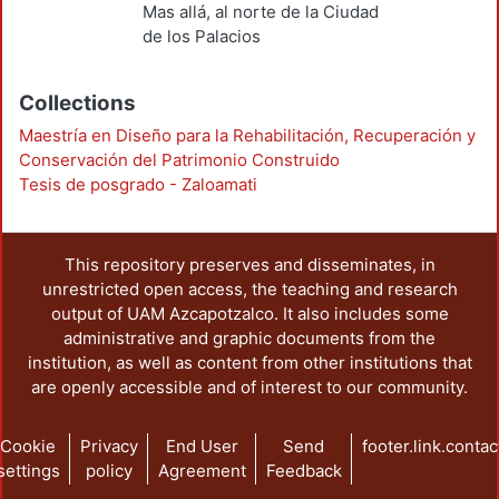
Mas allá, al norte de la Ciudad
de los Palacios
Collections
Maestría en Diseño para la Rehabilitación, Recuperación y
Conservación del Patrimonio Construido
Tesis de posgrado - Zaloamati
This repository preserves and disseminates, in
unrestricted open access, the teaching and research
output of UAM Azcapotzalco. It also includes some
administrative and graphic documents from the
institution, as well as content from other institutions that
are openly accessible and of interest to our community.
Cookie
Privacy
End User
Send
footer.link.contac
settings
policy
Agreement
Feedback