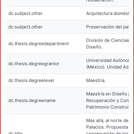
dc.subject.other
Arquitectura doméstic
dc.subject.other
Preservación del patri
División de Ciencias y
dc.thesis.degreedepartment
Diseño.
Universidad Autónoma
dc.thesis.degreegrantor
(México). Unidad Azca
dc.thesis.degreelevel
Maestría.
Maestría en Diseño par
dc.thesis.degreename
Recuperación y Conse
Patrimonio Construido
Mas allá, al norte de l
Palacios. Propuesta pa
dc.title
conservación de los r