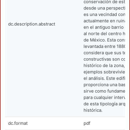
conservación de este t
desde una perspectiva
es una vecindad con co
actualmente en ruinas 
dc.description.abstract
en el antiguo barrio d
al norte del centro his
de México. Esta const
levantada entre 1880 y
considera que sus téc
constructivas son com
histórico de la zona, y
ejemplos sobrevivien
el análisis. Este edifici
proporciona una base t
sirve como fundament
para cualquier interv
de esta tipología arqui
histórica.
dc.format
pdf