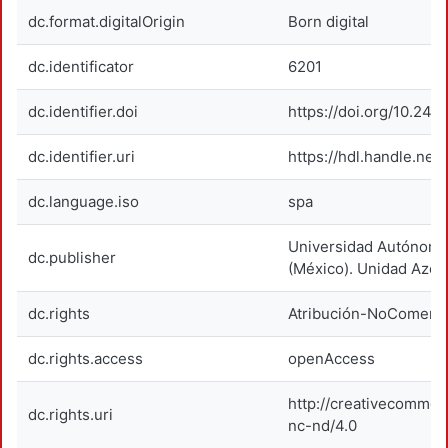
dc.format.digitalOrigin
Born digital
dc.identificator
6201
dc.identifier.doi
https://doi.org/10.24
dc.identifier.uri
https://hdl.handle.net
dc.language.iso
spa
Universidad Autónoma
dc.publisher
(México). Unidad Azca
dc.rights
Atribución-NoComerci
dc.rights.access
openAccess
http://creativecommon
dc.rights.uri
nc-nd/4.0