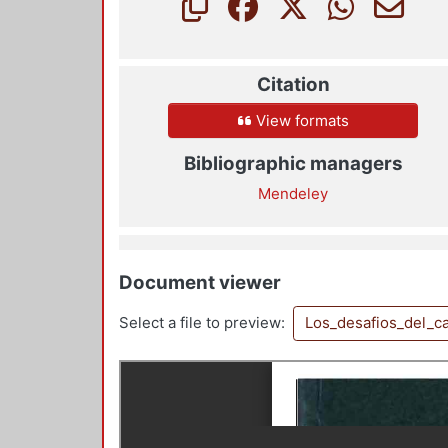
Citation
View formats
Bibliographic managers
Mendeley
Document viewer
Select a file to preview:
Los_desafios_del_c