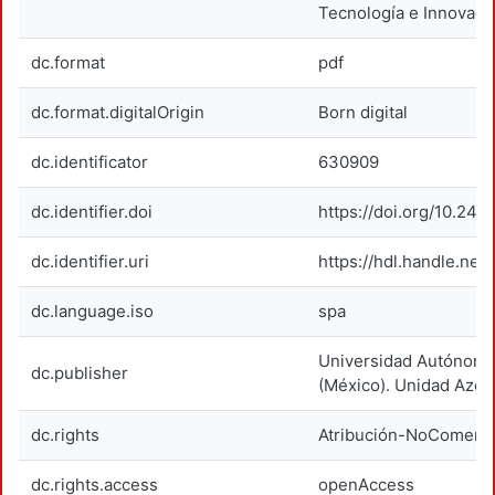
Tecnología e Innovaci
dc.format
pdf
dc.format.digitalOrigin
Born digital
dc.identificator
630909
dc.identifier.doi
https://doi.org/10.24
dc.identifier.uri
https://hdl.handle.net
dc.language.iso
spa
Universidad Autónoma
dc.publisher
(México). Unidad Azca
dc.rights
Atribución-NoComerci
dc.rights.access
openAccess