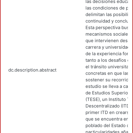
las decisiones educati
las condiciones de pe
delimitan las posibili
continuidad y conclusi
Esta perspectiva busca 
mecanismos sociales e
que intervienen desde
carrera y universidad 
de la experiencia form
tanto a los desafíos 
el tránsito universitar
dc.description.abstract
concretas en que las e
sostener su recorrido
estudio se lleva a cab
de Estudios Superiore
(TESE), un Instituto T
Descentralizado (ITD). 
primer ITD en crearse
que se encuentra en e
poblado del Estado de
particularidades añade