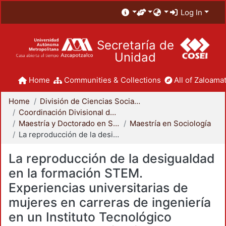
Log In
Secretaría de
Unidad
Home
Communities & Collections
All of Zaloamat
Home
División de Ciencias Sociales y Humanidades
Coordinación Divisional de Posgrado
Maestría y Doctorado en Sociología
Maestría en Sociología
La reproducción de la desigualdad en la formación STEM. Experiencias universitarias de mujeres en carreras de ingeniería en un Instituto Tecnológico Descentralizado (ITD)
La reproducción de la desigualdad
en la formación STEM.
Experiencias universitarias de
mujeres en carreras de ingeniería
en un Instituto Tecnológico