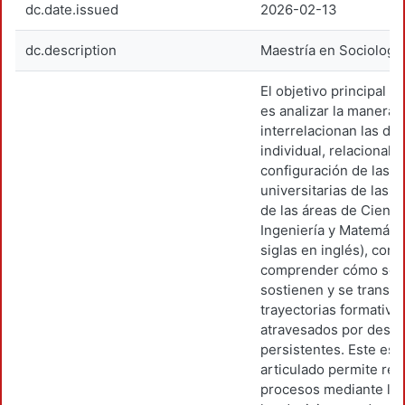
dc.date.issued
2026-02-13
dc.description
Maestría en Sociología
El objetivo principal d
es analizar la manera 
interrelacionan las d
individual, relacional e
configuración de las e
universitarias de las 
de las áreas de Cienci
Ingeniería y Matemáti
siglas en inglés), con e
comprender cómo se 
sostienen y se transf
trayectorias formativa
atravesados por desi
persistentes. Este es u
articulado permite rec
procesos mediante los