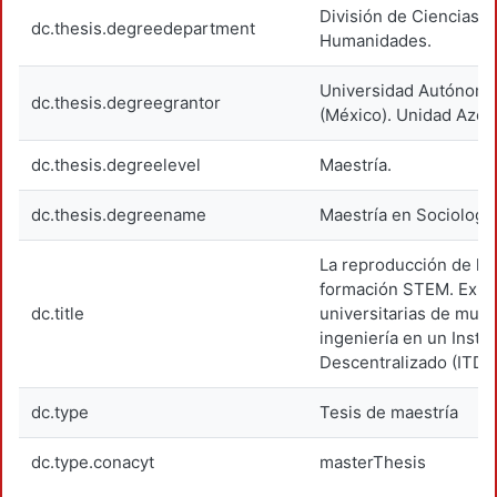
División de Ciencias S
dc.thesis.degreedepartment
Humanidades.
Universidad Autónoma
dc.thesis.degreegrantor
(México). Unidad Azca
dc.thesis.degreelevel
Maestría.
dc.thesis.degreename
Maestría en Sociología
La reproducción de la 
formación STEM. Expe
dc.title
universitarias de muje
ingeniería en un Insti
Descentralizado (ITD)
dc.type
Tesis de maestría
dc.type.conacyt
masterThesis