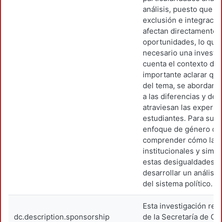
análisis, puesto que l
exclusión e integración
afectan directamente 
oportunidades, lo que
necesario una investi
cuenta el contexto de
importante aclarar que
del tema, se abordan 
a las diferencias y de
atraviesan las experie
estudiantes. Para su a
enfoque de género qu
comprender cómo las r
institucionales y simb
estas desigualdades, s
desarrollar un análisi
del sistema político.
Esta investigación rec
dc.description.sponsorship
de la Secretaría de C