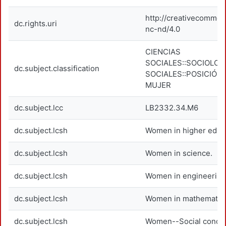
http://creativecommon
dc.rights.uri
nc-nd/4.0
CIENCIAS
SOCIALES::SOCIOLOG
dc.subject.classification
SOCIALES::POSICIÓN 
MUJER
dc.subject.lcc
LB2332.34.M6
dc.subject.lcsh
Women in higher educ
dc.subject.lcsh
Women in science.
dc.subject.lcsh
Women in engineering
dc.subject.lcsh
Women in mathematic
dc.subject.lcsh
Women--Social condit