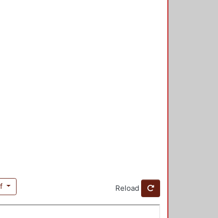
df
Reload