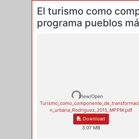
El turismo como comp
programa pueblos mág
Loading...
View/Open
Turismo_como_componente_de_transformac
n_urbana_Rodriguez_2015_MPPM.pdf
Download
3.07 MB