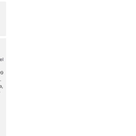
el
09
.
a,
y