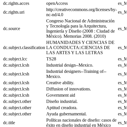
dc.rights.acces
openAccess
es_
http://creativecommons.org/licenses/by-
dc.rights.uri
es_
nc-nd/4.0
Congreso Nacional de Administración
y Tecnología para la Arquitectura,
dc.source
es_
Ingeniería y Diseño (2008 : Ciudad de
México). Memorias 2008. (2010)
HUMANIDADES Y CIENCIAS DE
dc.subject.classification
LA CONDUCTA::CIENCIAS DE
es_
LAS ARTES Y LAS LETRAS
dc.subject.lcc
TS28
es_
dc.subject.lcsh
Industrial design--Mexico.
es_
Industrial designers--Training of--
dc.subject.lcsh
es_
Mexico.
dc.subject.lcsh
Creative ability.
es_
dc.subject.lcsh
Diffusion of innovations.
es_
dc.subject.lcsh
Government aid
es_
dc.subject.other
Diseño industrial.
es_
dc.subject.other
Aptitud creadora.
es_
dc.subject.other
Ayuda gubernamental.
es_
Políticas nacionales de diseño: casos de
dc.title
es_
éxito en diseño industrial en México