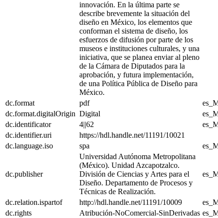
innovación. En la última parte se
describe brevemente la situación del
diseño en México, los elementos que
conforman el sistema de diseño, los
esfuerzos de difusión por parte de los
museos e instituciones culturales, y una
iniciativa, que se planea enviar al pleno
de la Cámara de Diputados para la
aprobación, y futura implementación,
de una Política Pública de Diseño para
México.
dc.format
pdf
es_
dc.format.digitalOrigin
Digital
es_
dc.identificator
4||62
es_
dc.identifier.uri
https://hdl.handle.net/11191/10021
dc.language.iso
spa
es_
Universidad Autónoma Metropolitana
(México). Unidad Azcapotzalco.
dc.publisher
División de Ciencias y Artes para el
es_
Diseño. Departamento de Procesos y
Técnicas de Realización.
dc.relation.ispartof
http://hdl.handle.net/11191/10009
es_
dc.rights
Atribución-NoComercial-SinDerivadas
es_