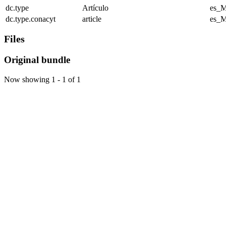
dc.type
Artículo
es_
dc.type.conacyt
article
es_
Files
Original bundle
Now showing
1 - 1 of 1