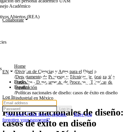
stigación del personal académico UAM
nsejo Académico
tivos Abiertos (REA)
Collaborate
cies
Home
s
División de Ciencias y Artes para el Diseño
EN
Departamento de Procesos y Técnicas de Realización
English
Artículos - Departamento de Procesos y Técnicas de
Español
Realización
Políticas nacionales de diseño: casos de éxito en diseño
Log In
industrial en México
Log in
Políticas nacionales de diseño:
New user? Click here to register.
Have you
forgotten your password?
casos de éxito en diseño