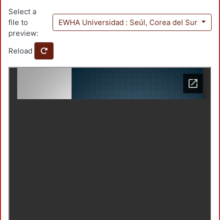
Select a
file to
EWHA Universidad : Seúl, Corea del Sur
preview:
Reload