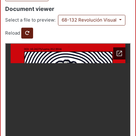
Document viewer
Select a file to preview:
68-132 Revolución Visual
Reload