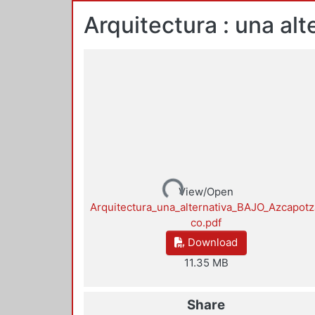
Arquitectura : una alt
Loading...
View/Open
Arquitectura_una_alternativa_BAJO_Azcapotz
co.pdf
Download
11.35 MB
Share