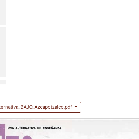
lternativa_BAJO_Azcapotzalco.pdf