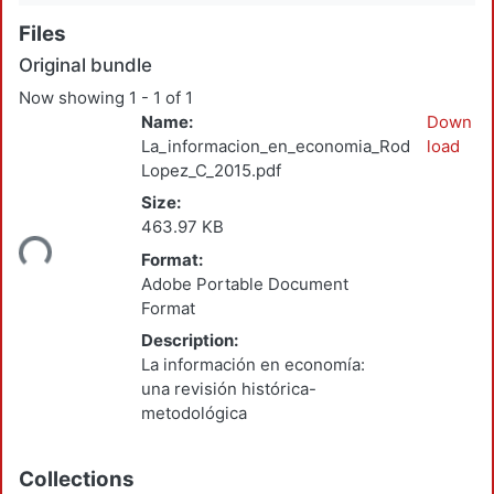
Files
Original bundle
Now showing
1 - 1 of 1
Name:
Down
La_informacion_en_economia_Rodriguez-
load
Lopez_C_2015.pdf
Size:
463.97 KB
ding...
Format:
Adobe Portable Document
Format
Description:
La información en economía:
una revisión histórica-
metodológica
Collections