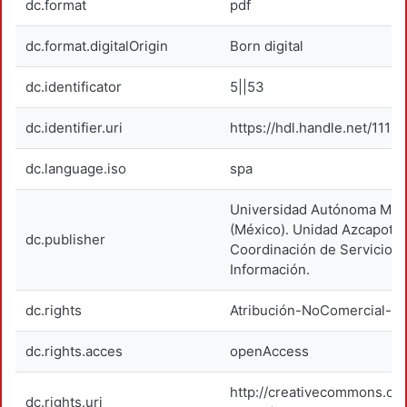
dc.format
pdf
dc.format.digitalOrigin
Born digital
dc.identificator
5||53
dc.identifier.uri
https://hdl.handle.net/1119
dc.language.iso
spa
Universidad Autónoma Metr
(México). Unidad Azcapotza
dc.publisher
Coordinación de Servicios 
Información.
dc.rights
Atribución-NoComercial-Si
dc.rights.acces
openAccess
http://creativecommons.org
dc.rights.uri