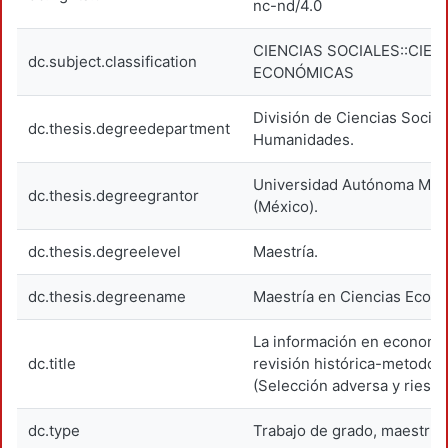
nc-nd/4.0
CIENCIAS SOCIALES::CIEN
dc.subject.classification
ECONÓMICAS
División de Ciencias Social
dc.thesis.degreedepartment
Humanidades.
Universidad Autónoma Metr
dc.thesis.degreegrantor
(México).
dc.thesis.degreelevel
Maestría.
dc.thesis.degreename
Maestría en Ciencias Econ
La información en economí
dc.title
revisión histórica-metodoló
(Selección adversa y riesgo
dc.type
Trabajo de grado, maestría