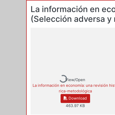
La información en eco
(Selección adversa y 
Loading...
View/Open
La información en economía: una revisión his
rica-metodológica
Download
463.97 KB