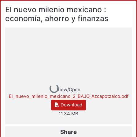
El nuevo milenio mexicano :
economía, ahorro y finanzas
Loading...
View/Open
El_nuevo_milenio_mexicano_2_BAJO_Azcapotzalco.pdf
Download
11.34 MB
Share