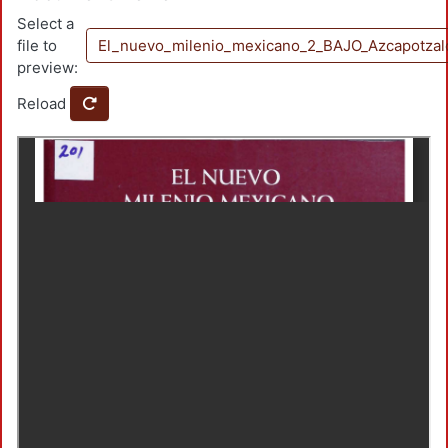
Select a
file to
El_nuevo_milenio_mexicano_2_BAJO_Azcapotzal
preview:
Reload