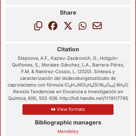
Share
Citation
Stepnova, A.F., Kaziev-Zaxárovich, G., Holguín-
Quiñones, S., Morales-Sánchez, L.A., Barrera-Pérez,
F.M. & Ramírez-Cossio, L. (2020). Síntesis y
caracterización del dodecatungstosilicato de
caprolactamo con fórmula (C₆H₁₁NO)₃H₄[SiW₁₂O₄₀]·6H₂O.
Revista Tendencias en Docencia e Investigación en
Química, 6(6), 502-506. http://hdl.handle.net/11191/7765
View formats
Bibliographic managers
Mendeley