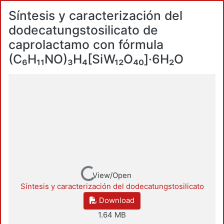
Síntesis y caracterización del
dodecatungstosilicato de
caprolactamo con fórmula
(C₆H₁₁NO)₃H₄[SiW₁₂O₄₀]·6H₂O
Loading...
View/Open
Síntesis y caracterización del dodecatungstosilicato
Download
1.64 MB