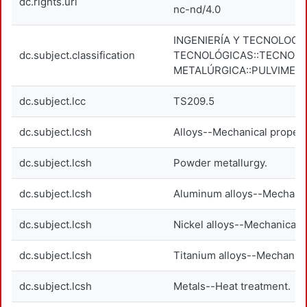
dc.rights.uri
nc-nd/4.0
INGENIERÍA Y TECNOLOGÍA
dc.subject.classification
TECNOLÓGICAS::TECNOLO
METALÚRGICA::PULVIMET
dc.subject.lcc
TS209.5
dc.subject.lcsh
Alloys--Mechanical propert
dc.subject.lcsh
Powder metallurgy.
dc.subject.lcsh
Aluminum alloys--Mechanic
dc.subject.lcsh
Nickel alloys--Mechanical p
dc.subject.lcsh
Titanium alloys--Mechanica
dc.subject.lcsh
Metals--Heat treatment.