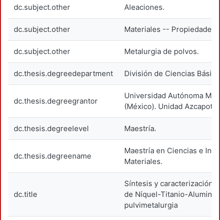
dc.subject.other
Aleaciones.
dc.subject.other
Materiales -- Propiedades 
dc.subject.other
Metalurgia de polvos.
dc.thesis.degreedepartment
División de Ciencias Básica
Universidad Autónoma Metr
dc.thesis.degreegrantor
(México). Unidad Azcapotza
dc.thesis.degreelevel
Maestría.
Maestría en Ciencias e Inge
dc.thesis.degreename
Materiales.
Síntesis y caracterización 
dc.title
de Níquel-Titanio-Aluminio
pulvimetalurgia