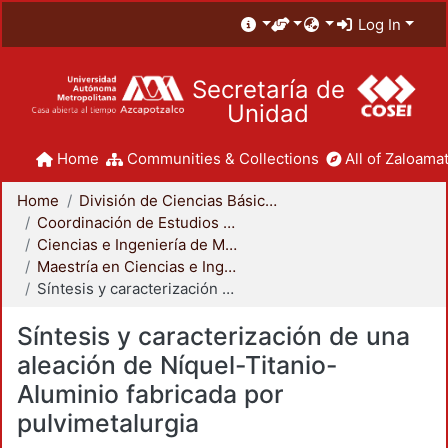
Log In
Secretaría de
Unidad
Home
Communities & Collections
All of Zaloamat
Home
División de Ciencias Básicas e Ingeniería
Coordinación de Estudios de Posgrado - CBI
Ciencias e Ingeniería de Materiales
Maestría en Ciencias e Ingeniería de Materiales
Síntesis y caracterización de una aleación de Níquel-Titanio-Aluminio fabricada por pulvimetalurgia
Síntesis y caracterización de una
aleación de Níquel-Titanio-
Aluminio fabricada por
pulvimetalurgia