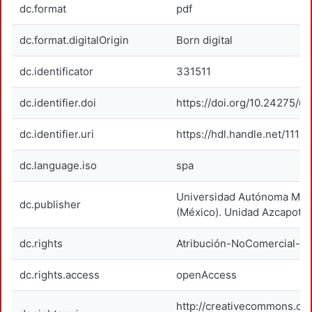
dc.format
pdf
dc.format.digitalOrigin
Born digital
dc.identificator
331511
dc.identifier.doi
https://doi.org/10.24275/
dc.identifier.uri
https://hdl.handle.net/1119
dc.language.iso
spa
Universidad Autónoma Metr
dc.publisher
(México). Unidad Azcapotza
dc.rights
Atribución-NoComercial-Si
dc.rights.access
openAccess
http://creativecommons.org