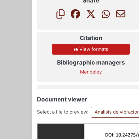
Share
Citation
View formats
Bibliographic managers
Mendeley
Document viewer
Select a file to preview:
Análisis de vibraci