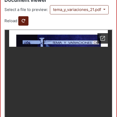
Document viewer
Select a file to preview:
tema_y_variaciones_21.pdf
Reload