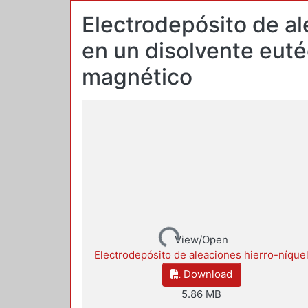
Electrodepósito de al
en un disolvente euté
magnético
Loading...
View/Open
Electrodepósito de aleaciones hierro-níque
Download
5.86 MB