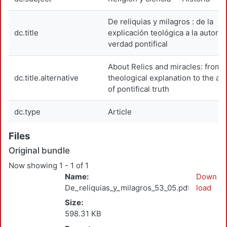
De reliquias y milagros : de la
dc.title
explicación teológica a la autorid
verdad pontifical
About Relics and miracles: from 
dc.title.alternative
theological explanation to the aut
of pontifical truth
dc.type
Article
Files
Original bundle
Now showing
1 - 1 of 1
Name:
Down
De_reliquias_y_milagros_53_05.pdf
load
Size:
598.31 KB