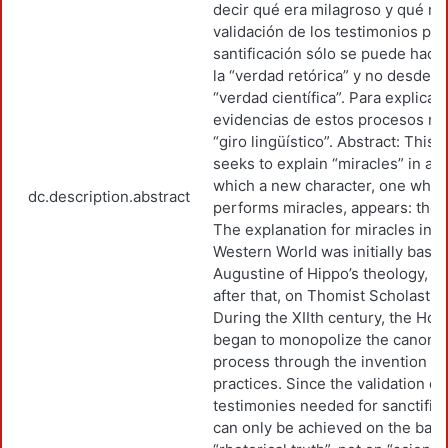
decir qué era milagroso y qué no
validación de los testimonios par
santificación sólo se puede hace
la “verdad retórica” y no desde la
“verdad científica”. Para explicar 
evidencias de estos procesos rec
“giro lingüístico”. Abstract: This a
seeks to explain “miracles” in a w
which a new character, one who
dc.description.abstract
performs miracles, appears: the s
The explanation for miracles in t
Western World was initially base
Augustine of Hippo’s theology, a
after that, on Thomist Scholastics
During the XIIth century, the Hol
began to monopolize the canoniz
process through the invention o
practices. Since the validation of
testimonies needed for sanctifica
can only be achieved on the basi