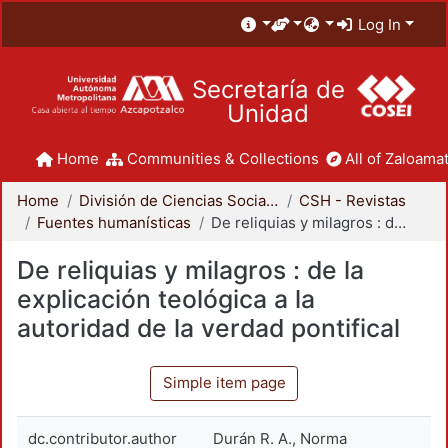
Log In
Secretaría de
Unidad
Home
Communities & Collections
All of Zaloamat
Home
División de Ciencias Sociales y Humanidades
CSH - Revistas
Fuentes humanísticas
De reliquias y milagros : de la explicación teológica a la autoridad de la verdad pontifical
De reliquias y milagros : de la
explicación teológica a la
autoridad de la verdad pontifical
Simple item page
dc.contributor.author
Durán R. A., Norma