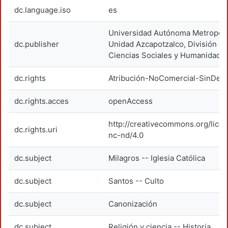
dc.language.iso
es
Universidad Autónoma Metropoli
dc.publisher
Unidad Azcapotzalco, División d
Ciencias Sociales y Humanidade
dc.rights
Atribución-NoComercial-SinDeri
dc.rights.acces
openAccess
http://creativecommons.org/lice
dc.rights.uri
nc-nd/4.0
dc.subject
Milagros -- Iglesia Católica
dc.subject
Santos -- Culto
dc.subject
Canonización
dc.subject
Religión y ciencia -- Historia