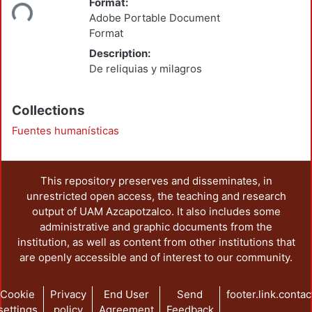
ding...
Format:
Adobe Portable Document
Format
Description:
De reliquias y milagros
Collections
Fuentes humanísticas
This repository preserves and disseminates, in
unrestricted open access, the teaching and research
output of UAM Azcapotzalco. It also includes some
administrative and graphic documents from the
institution, as well as content from other institutions that
are openly accessible and of interest to our community.
Cookie
Privacy
End User
Send
footer.link.contac
settings
policy
Agreement
Feedback