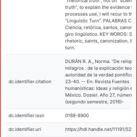
“rhetorical truth”, not on “scientif
truth”, to explain the evidence th
processes use, I will recur to the
“Linguistic Turn”. PALABRAS CL
Ciencia, retórica, santos, canoniz
giro lingüístico. KEY WORDS: Sci
rhetoric, saints, canonization, lin
turn.
DURÁN R. A., Norma. “De reliquia
milagros : de la explicación teológ
autoridad de la verdad pontifical".
dc.identifier.citation
23-40. -- En: Revista Fuentes
humanísticas: Ideas y religión en
México. Dosier. Año 27, número 
(segundo semestre, 2016)-
dc.identifier.issn
0188-8900
dc.identifier.uri
https://hdl.handle.net/11191/5219