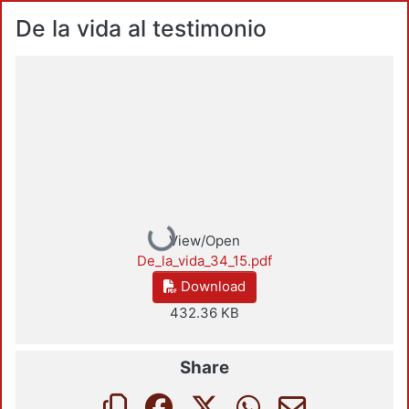
De la vida al testimonio
Loading...
View/Open
De_la_vida_34_15.pdf
Download
432.36 KB
Share