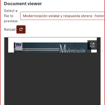
Document viewer
Select a
file to
Modernización estatal y respuesta obrera : histor
preview:
Reload