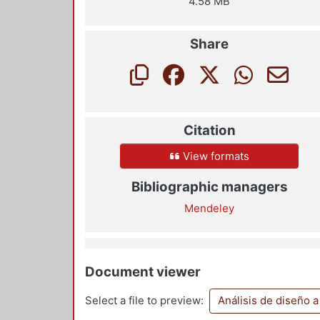
4.58 MB
Share
Citation
View formats
Bibliographic managers
Mendeley
Document viewer
Select a file to preview:
Análisis de diseño a