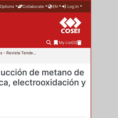
Options
Collaborate
EN
Log In
My List
[0]
Artículos - Revista Tendencias en Docencia e Investigación en Química
oducción de metano de
ca, electrooxidación y