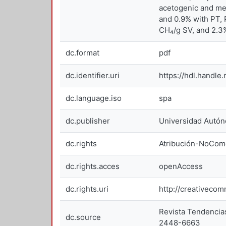
acetogenic and met
and 0.9% with PT, 
CH₄/g SV, and 2.3
dc.format
pdf
dc.identifier.uri
https://hdl.handle
dc.language.iso
spa
dc.publisher
Universidad Autóno
dc.rights
Atribución-NoCome
dc.rights.acces
openAccess
dc.rights.uri
http://creativeco
Revista Tendencias
dc.source
2448-6663