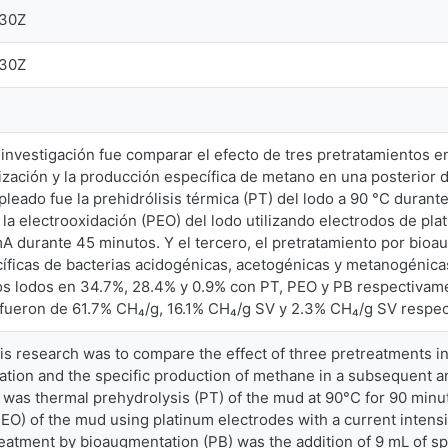
:30Z
:30Z
a investigación fue comparar el efecto de tres pretratamientos 
lización y la producción específica de metano en una posterior d
leado fue la prehidrólisis térmica (PT) del lodo a 90 °C durant
 la electrooxidación (PEO) del lodo utilizando electrodos de pla
A durante 45 minutos. Y el tercero, el pretratamiento por bioau
ficas de bacterias acidogénicas, acetogénicas y metanogénica
los lodos en 34.7%, 28.4% y 0.9% con PT, PEO y PB respectivam
 fueron de 61.7% CH₄/g, 16.1% CH₄/g SV y 2.3% CH₄/g SV respe
his research was to compare the effect of three pretreatments i
zation and the specific production of methane in a subsequent an
 was thermal prehydrolysis (PT) of the mud at 90°C for 90 min
PEO) of the mud using platinum electrodes with a current intens
reatment by bioaugmentation (PB) was the addition of 9 mL of spe