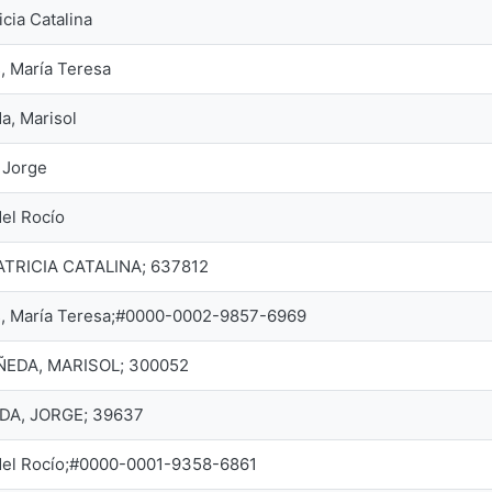
icia Catalina
, María Teresa
a, Marisol
 Jorge
del Rocío
TRICIA CATALINA; 637812
s, María Teresa;#0000-0002-9857-6969
EDA, MARISOL; 300052
A, JORGE; 39637
 del Rocío;#0000-0001-9358-6861