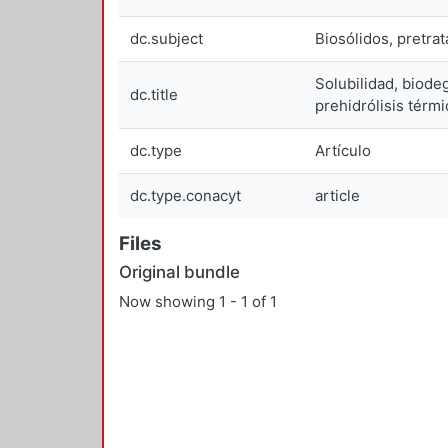
dc.subject
Biosólidos, pretra
Solubilidad, biode
dc.title
prehidrólisis térm
dc.type
Artículo
dc.type.conacyt
article
Files
Original bundle
Now showing
1 - 1 of 1