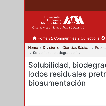
Home
Communities & Collections
Home
División de Ciencias Básicas e Ingeniería
Solubilidad, biodegradabilidad y capacidad de producción de metano de lodos residuales pretratados por prehidrólisis térmica, electrooxidación y bioaumentación
Solubilidad, biodegr
lodos residuales pretr
bioaumentación