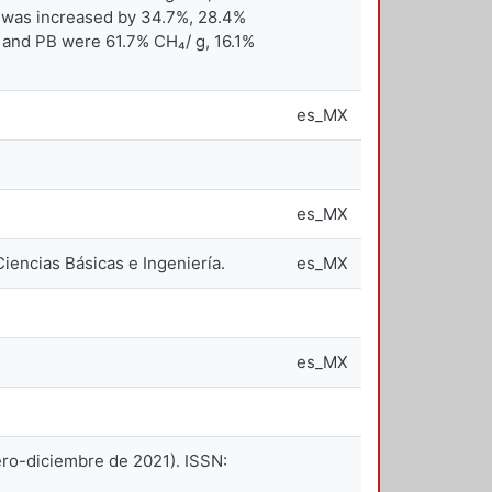
e was increased by 34.7%, 28.4%
 and PB were 61.7% CH₄/ g, 16.1%
es_MX
es_MX
iencias Básicas e Ingeniería.
es_MX
es_MX
ero-diciembre de 2021). ISSN: