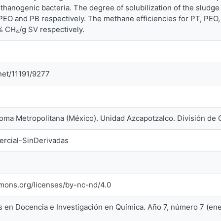
hanogenic bacteria. The degree of solubilization of the sludg
PEO and PB respectively. The methane efficiencies for PT, PEO,
% CH₄/g SV respectively.
.net/11191/9277
ma Metropolitana (México). Unidad Azcapotzalco. División de C
rcial-SinDerivadas
mmons.org/licenses/by-nc-nd/4.0
 en Docencia e Investigación en Química. Año 7, número 7 (en