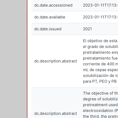
dc.date.accessioned
2023-01-11T17:13
dc.date.available
2023-01-11T17:13
dc.date.issued
2021
El objetivo de est
el grado de solubi
pretratamiento emp
pretratamiento fue
dc.description.abstract
corriente de 400 m
mL de cepas especí
solubilización de 
para PT, PEO y PB
The objective of t
degree of solubili
pretreatment used
electrooxidation (
dc.description.abstract
the third, the pret