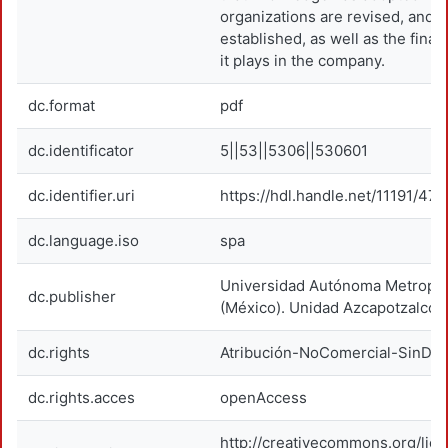
organizations are revised, and g
established, as well as the financ
it plays in the company.
dc.format
pdf
dc.identificator
5||53||5306||530601
dc.identifier.uri
https://hdl.handle.net/11191/47
dc.language.iso
spa
Universidad Autónoma Metropol
dc.publisher
(México). Unidad Azcapotzalco.
dc.rights
Atribución-NoComercial-SinDer
dc.rights.acces
openAccess
http://creativecommons.org/lic