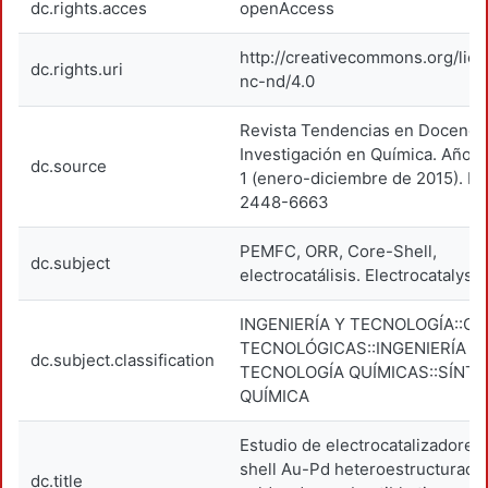
dc.rights.acces
openAccess
http://creativecommons.org/lic
dc.rights.uri
nc-nd/4.0
Revista Tendencias en Docenci
Investigación en Química. Año 1
dc.source
1 (enero-diciembre de 2015). IS
2448-6663
PEMFC, ORR, Core-Shell,
dc.subject
electrocatálisis. Electrocatalyst.
INGENIERÍA Y TECNOLOGÍA::CI
TECNOLÓGICAS::INGENIERÍA Y
dc.subject.classification
TECNOLOGÍA QUÍMICAS::SÍNTE
QUÍMICA
Estudio de electrocatalizadores
shell Au-Pd heteroestructurado
dc.title