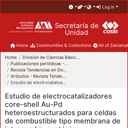
Log In
Secretaría de
Unidad
Home
Communities & Collections
All of Zaloamat
Home
División de Ciencias Básicas e Ingeniería
Publicaciones periódicas - CBI
Revista Tendencias en Docencia e Investigación en Química
Artículos - Revista Tendencias en Docencia e Investigación en Química
Estudio de electrocatalizadores core-shell Au-Pd heteroestructurados para celdas de combustible tipo membrana de intercambio protónico
Estudio de electrocatalizadores
core-shell Au-Pd
heteroestructurados para celdas
de combustible tipo membrana de