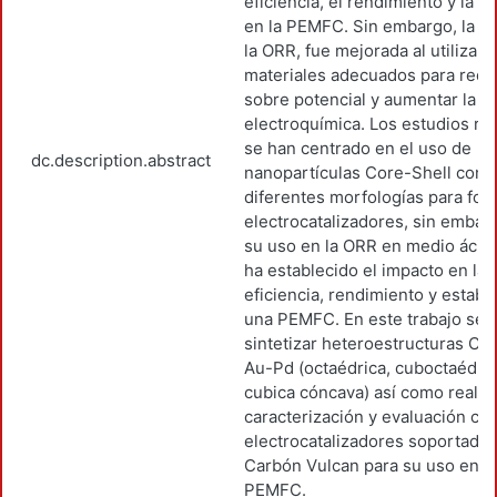
eficiencia, el rendimiento y la es
en la PEMFC. Sin embargo, la ci
la ORR, fue mejorada al utilizar l
materiales adecuados para reduc
sobre potencial y aumentar la ac
electroquímica. Los estudios re
se han centrado en el uso de
dc.description.abstract
nanopartículas Core-Shell con
diferentes morfologías para for
electrocatalizadores, sin embar
su uso en la ORR en medio ácid
ha establecido el impacto en la
eficiencia, rendimiento y estabi
una PEMFC. En este trabajo se
sintetizar heteroestructuras Co
Au-Pd (octaédrica, cuboctaédric
cubica cóncava) así como realiz
caracterización y evaluación c
electrocatalizadores soportado
Carbón Vulcan para su uso en u
PEMFC.