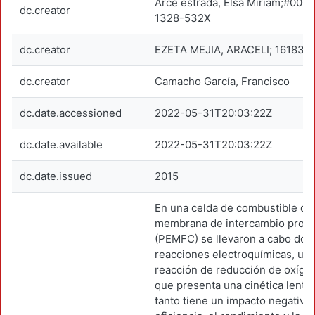
Arce estrada, Elsa Miriam;#000
dc.creator
1328-532X
dc.creator
EZETA MEJIA, ARACELI; 161836
dc.creator
Camacho García, Francisco
dc.date.accessioned
2022-05-31T20:03:22Z
dc.date.available
2022-05-31T20:03:22Z
dc.date.issued
2015
En una celda de combustible de
membrana de intercambio protó
(PEMFC) se llevaron a cabo dos
reacciones electroquímicas, una
reacción de reducción de oxíge
que presenta una cinética lenta,
tanto tiene un impacto negativo 