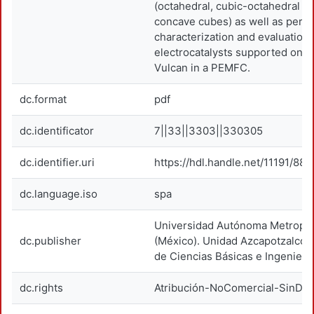
(octahedral, cubic-octahedral a
concave cubes) as well as perfo
characterization and evaluation 
electrocatalysts supported on 
Vulcan in a PEMFC.
dc.format
pdf
dc.identificator
7||33||3303||330305
dc.identifier.uri
https://hdl.handle.net/11191/88
dc.language.iso
spa
Universidad Autónoma Metropol
dc.publisher
(México). Unidad Azcapotzalco. 
de Ciencias Básicas e Ingeniería
dc.rights
Atribución-NoComercial-SinDer