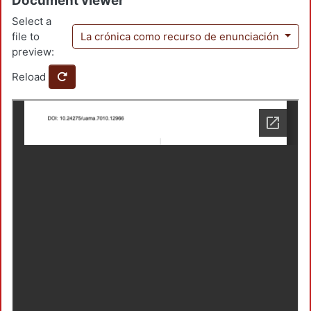
Document viewer
Select a
file to
La crónica como recurso de enunciación
preview:
Reload