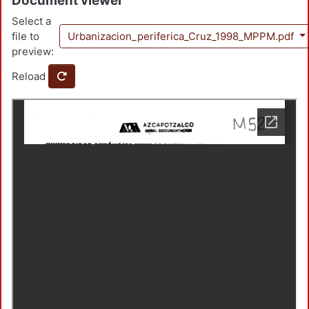
Document viewer
Select a
file to
Urbanizacion_periferica_Cruz_1998_MPPM.pdf
preview:
Reload