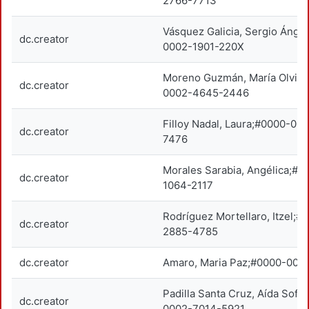
2766-7713
Vásquez Galicia, Sergio Ánge
dc.creator
0002-1901-220X
Moreno Guzmán, María Olvid
dc.creator
0002-4645-2446
Filloy Nadal, Laura;#0000-00
dc.creator
7476
Morales Sarabia, Angélica;#
dc.creator
1064-2117
Rodríguez Mortellaro, Itzel;
dc.creator
2885-4785
dc.creator
Amaro, Maria Paz;#0000-00
Padilla Santa Cruz, Aída Sofí
dc.creator
0002-7014-5921