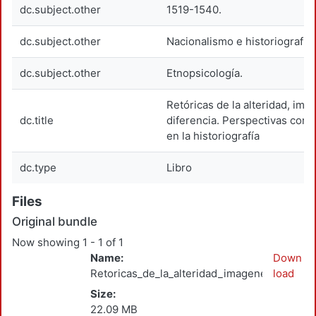
dc.subject.other
1519-1540.
dc.subject.other
Nacionalismo e historiografía.
dc.subject.other
Etnopsicología.
Retóricas de la alteridad, imá
dc.title
diferencia. Perspectivas con
en la historiografía
dc.type
Libro
Files
Original bundle
Now showing
1 - 1 of 1
Name:
Down
Retoricas_de_la_alteridad_imagenes_de_la_d
load
Size:
22.09 MB