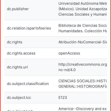
Universidad Autónoma Metrop
dc.publisher
(México). Unidad Azcapotzalco
Ciencias Sociales y Humanida
Biblioteca de Ciencias Social
dc.relation.ispartofseries
Humanidades. Colección Hum
dc.rights
Atribución-NoComercial-SinD
dc.rights.access
openAccess
http://creativecommons.org/l
dc.rights.uri
nc-nd/4.0
CIENCIAS SOCIALES::HISTOR
dc.subject.classification
GENERAL::HISTORIOGRAFÍA
dc.subject.lcc
E123
America--Discovery and explo