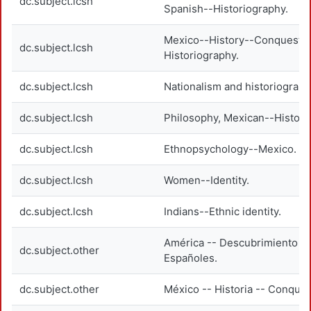
dc.subject.lcsh
Spanish--Historiography.
Mexico--History--Conquest, 
dc.subject.lcsh
Historiography.
dc.subject.lcsh
Nationalism and historiograp
dc.subject.lcsh
Philosophy, Mexican--History
dc.subject.lcsh
Ethnopsychology--Mexico.
dc.subject.lcsh
Women--Identity.
dc.subject.lcsh
Indians--Ethnic identity.
América -- Descubrimiento y 
dc.subject.other
Españoles.
dc.subject.other
México -- Historia -- Conquis