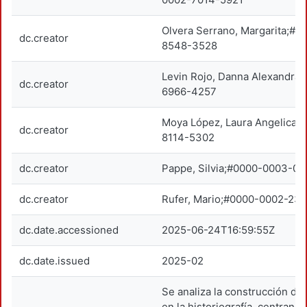
Olvera Serrano, Margarita;#
dc.creator
8548-3528
Levin Rojo, Danna Alexandra
dc.creator
6966-4257
Moya López, Laura Angelica;
dc.creator
8114-5302
dc.creator
Pappe, Silvia;#0000-0003-0
dc.creator
Rufer, Mario;#0000-0002-23
dc.date.accessioned
2025-06-24T16:59:55Z
dc.date.issued
2025-02
Se analiza la construcción de 
en la historiografía, centrand