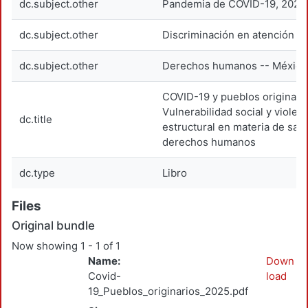
dc.subject.other
Pandemia de COVID-19, 2020
dc.subject.other
Discriminación en atención m
dc.subject.other
Derechos humanos -- México
COVID-19 y pueblos originario
Vulnerabilidad social y violen
dc.title
estructural en materia de salu
derechos humanos
dc.type
Libro
Files
Original bundle
Now showing
1 - 1 of 1
Name:
Down
Covid-
load
19_Pueblos_originarios_2025.pdf