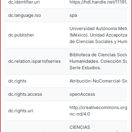
dc.identifier.uri
https://hdl.handle.net/11191/1
dc.language.iso
spa
Universidad Autónoma Metrop
dc.publisher
(México). Unidad Azcapotzalco
de Ciencias Sociales y Human
Biblioteca de Ciencias Social
dc.relation.ispartofseries
Humanidades. Colección Soci
Serie Estudios.
dc.rights
Atribución-NoComercial-SinD
dc.rights.access
openAccess
http://creativecommons.org/l
dc.rights.uri
nc-nd/4.0
CIENCIAS