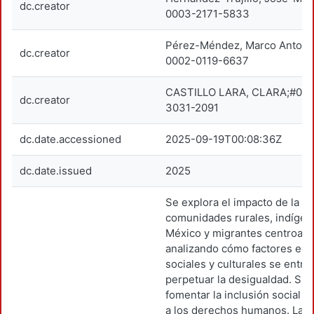
dc.creator
0003-2171-5833
Pérez-Méndez, Marco Antoni
dc.creator
0002-0119-6637
CASTILLO LARA, CLARA;#00
dc.creator
3031-2091
dc.date.accessioned
2025-09-19T00:08:36Z
dc.date.issued
2025
Se explora el impacto de la 
comunidades rurales, indígen
México y migrantes centroam
analizando cómo factores ec
sociales y culturales se entre
perpetuar la desigualdad. Su 
fomentar la inclusión social y
a los derechos humanos. La o