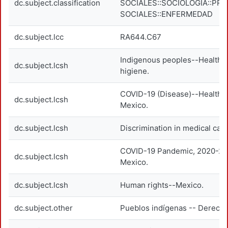
dc.subject.classification
SOCIALES::SOCIOLOGÍA::PR
SOCIALES::ENFERMEDAD
dc.subject.lcc
RA644.C67
Indigenous peoples--Health 
dc.subject.lcsh
higiene.
COVID-19 (Disease)--Health 
dc.subject.lcsh
Mexico.
dc.subject.lcsh
Discrimination in medical car
COVID-19 Pandemic, 2020-20
dc.subject.lcsh
Mexico.
dc.subject.lcsh
Human rights--Mexico.
dc.subject.other
Pueblos indígenas -- Derechos