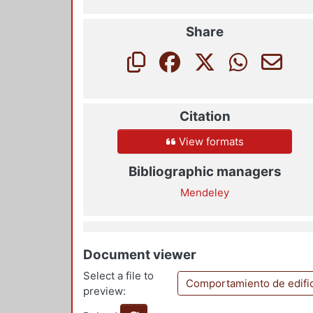
Share
Citation
View formats
Bibliographic managers
Mendeley
Document viewer
Select a file to
Comportamiento de edific
preview: