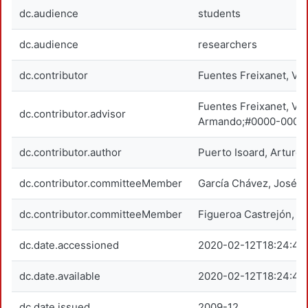
dc.audience
students
dc.audience
researchers
dc.contributor
Fuentes Freixanet, Ví
Fuentes Freixanet, Víc
dc.contributor.advisor
Armando;#0000-0002
dc.contributor.author
Puerto Isoard, Arturo 
dc.contributor.committeeMember
García Chávez, José 
dc.contributor.committeeMember
Figueroa Castrejón, An
dc.date.accessioned
2020-02-12T18:24:48
dc.date.available
2020-02-12T18:24:48
dc.date.issued
2009-12