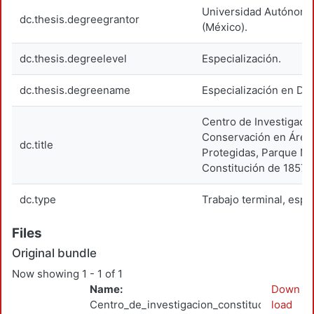
Universidad Autónoma
dc.thesis.degreegrantor
(México).
dc.thesis.degreelevel
Especialización.
dc.thesis.degreename
Especialización en Di
Centro de Investigació
Conservación en Área
dc.title
Protegidas, Parque Na
Constitución de 1857
dc.type
Trabajo terminal, espe
Files
Original bundle
Now showing
1 - 1 of 1
Name:
Down
Centro_de_investigacion_constitucion_Puer
load