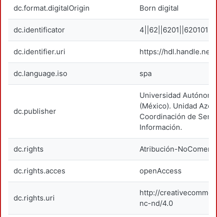
dc.format.digitalOrigin
Born digital
dc.identificator
4||62||6201||620101
dc.identifier.uri
https://hdl.handle.net
dc.language.iso
spa
Universidad Autónoma
(México). Unidad Azca
dc.publisher
Coordinación de Servi
Información.
dc.rights
Atribución-NoComerci
dc.rights.acces
openAccess
http://creativecommon
dc.rights.uri
nc-nd/4.0