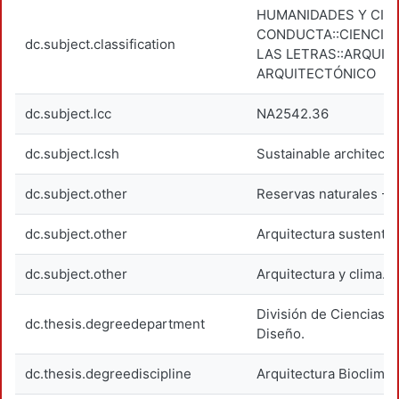
HUMANIDADES Y CIEN
CONDUCTA::CIENCIAS
dc.subject.classification
LAS LETRAS::ARQUIT
ARQUITECTÓNICO
dc.subject.lcc
NA2542.36
dc.subject.lcsh
Sustainable architect
dc.subject.other
Reservas naturales --
dc.subject.other
Arquitectura sustentab
dc.subject.other
Arquitectura y clima.
División de Ciencias y
dc.thesis.degreedepartment
Diseño.
dc.thesis.degreediscipline
Arquitectura Bioclimát