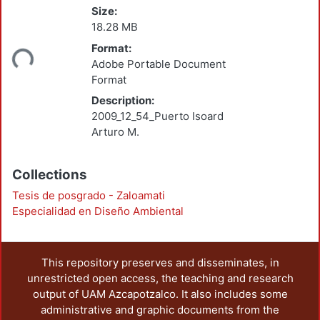
Size:
18.28 MB
Format:
ding...
Adobe Portable Document
Format
Description:
2009_12_54_Puerto Isoard
Arturo M.
Collections
Tesis de posgrado - Zaloamati
Especialidad en Diseño Ambiental
This repository preserves and disseminates, in
unrestricted open access, the teaching and research
output of UAM Azcapotzalco. It also includes some
administrative and graphic documents from the