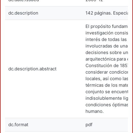
dc.description
142 páginas. Especiali
El propósito fundamen
investigación consiste
interés de todas las p
involucradas de una u
decisiones sobre una 
arquitectónica para el
Constitución de 1857, 
dc.description.abstract
considerar condicione
locales, así como las c
térmicas de los materi
conjunto se encuentr
indisolublemente ligad
condiciones óptimas d
humano.
dc.format
pdf