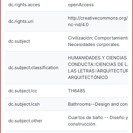
dc.rights.acces
openAccess
http://creativecommons.org/li
dc.rights.uri
nc-nd/4.0
Civilización; Comportamiento
dc.subject
Necesidades corporales.
HUMANIDADES Y CIENCIAS DE
CONDUCTA::CIENCIAS DE LAS
dc.subject.classification
LAS LETRAS::ARQUITECTURA:
ARQUITECTÓNICO
dc.subject.lcc
TH6485
dc.subject.lcsh
Bathrooms--Design and constr
Cuartos de baño -- Diseño y
dc.subject.other
construcción.