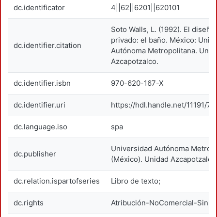
dc.identificator
4||62||6201||620101
Soto Walls, L. (1992). El diseño
privado: el baño. México: Univ
dc.identifier.citation
Autónoma Metropolitana. Unid
Azcapotzalco.
dc.identifier.isbn
970-620-167-X
dc.identifier.uri
https://hdl.handle.net/11191/76
dc.language.iso
spa
Universidad Autónoma Metropo
dc.publisher
(México). Unidad Azcapotzalco
dc.relation.ispartofseries
Libro de texto;
dc.rights
Atribución-NoComercial-SinDe