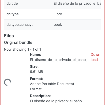
dc.title
El diseño de lo privado: el bañ
dc.type
Libro
dc.type.conacyt
book
Files
Original bundle
Now showing
1 - 1 of 1
Name:
Down
El_diseno_de_lo_privado_el_bano_SOTO_WAL
load
Size:
9.61 MB
Format:
ding...
Adobe Portable Document
Format
Description:
El diseño de lo privado: el baño